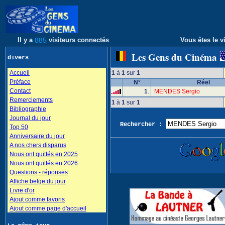
Il y a
885
visiteurs connectés
Vous êtes le vi
Les Gens du Cinéma
divers
Accueil
1
à
1
sur
1
Préface
N°
Réel
Contact
1
.
MENDES Sergio
Remerciements
1
à
1
sur
1
Bibliographie
Journal du jour
Rechercher :
Top 50
Anniversaire du jour
A nos chers disparus
Nous ont quittés en 2025
Nous ont quittés en 2026
Questions - réponses
Affiche belge du jour
Livre d'or
Ajout comme favoris
Ajout comme page d'accueil