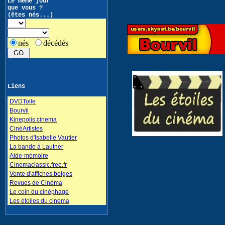
Le même jour
que vous ?
(êtes nés...)
nés
décédés
Liens
DVDToile
Bourvil
Kinepolis cinema
CinéArtistes
Photos d'Isabelle Vautier
La bande à Lautner
Aide-mémoire
Cinemaclassic.free.fr
Vente d'affiches belges
Revues de Cinéma
Le coin du cinéphage
Les étoiles du cinema