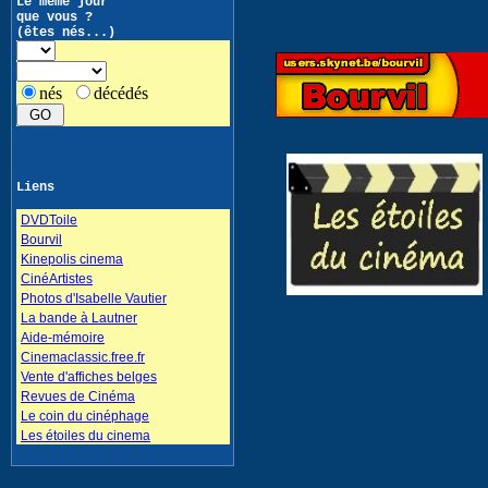
Le même jour
que vous ?
(êtes nés...)
nés
décédés
Liens
DVDToile
Bourvil
Kinepolis cinema
CinéArtistes
Photos d'Isabelle Vautier
La bande à Lautner
Aide-mémoire
Cinemaclassic.free.fr
Vente d'affiches belges
Revues de Cinéma
Le coin du cinéphage
Les étoiles du cinema