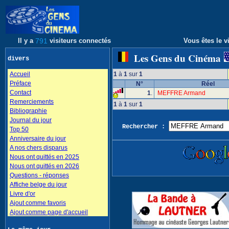
Il y a
791
visiteurs connectés
Vous êtes le vi
Les Gens du Cinéma
divers
Accueil
1
à
1
sur
1
Préface
N°
Réel
Contact
1
.
MEFFRE Armand
Remerciements
1
à
1
sur
1
Bibliographie
Journal du jour
Rechercher :
Top 50
Anniversaire du jour
A nos chers disparus
Nous ont quittés en 2025
Nous ont quittés en 2026
Questions - réponses
Affiche belge du jour
Livre d'or
Ajout comme favoris
Ajout comme page d'accueil