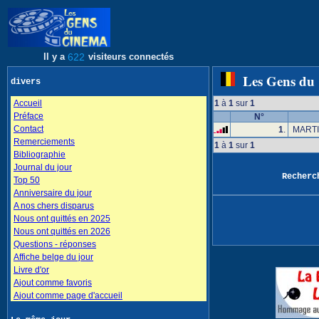
Il y a
622
visiteurs connectés
Les Gens du
divers
Accueil
1
à
1
sur
1
Préface
N°
Contact
1
.
MARTI
Remerciements
1
à
1
sur
1
Bibliographie
Journal du jour
Recher
Top 50
Anniversaire du jour
A nos chers disparus
Nous ont quittés en 2025
Nous ont quittés en 2026
Questions - réponses
Affiche belge du jour
Livre d'or
Ajout comme favoris
Ajout comme page d'accueil