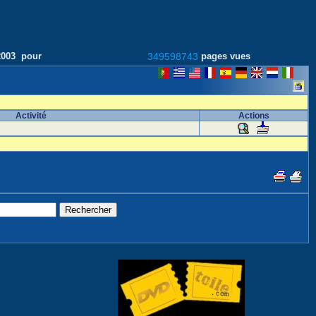
/2003 pour
349598743
pages vues
Activité
Actions