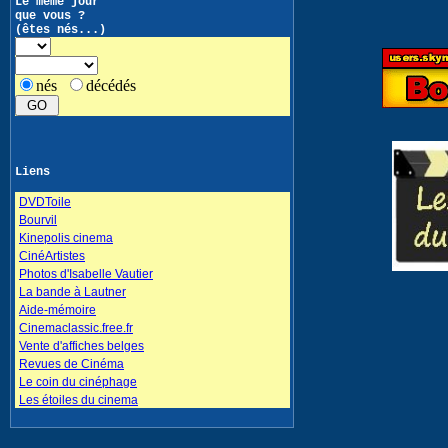
Le même jour
que vous ?
(êtes nés...)
nés
décédés
Liens
DVDToile
Bourvil
Kinepolis cinema
CinéArtistes
Photos d'Isabelle Vautier
La bande à Lautner
Aide-mémoire
Cinemaclassic.free.fr
Vente d'affiches belges
Revues de Cinéma
Le coin du cinéphage
Les étoiles du cinema