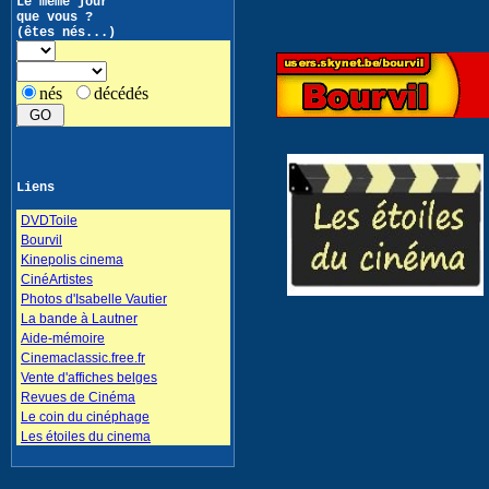
Le même jour
que vous ?
(êtes nés...)
nés
décédés
Liens
DVDToile
Bourvil
Kinepolis cinema
CinéArtistes
Photos d'Isabelle Vautier
La bande à Lautner
Aide-mémoire
Cinemaclassic.free.fr
Vente d'affiches belges
Revues de Cinéma
Le coin du cinéphage
Les étoiles du cinema