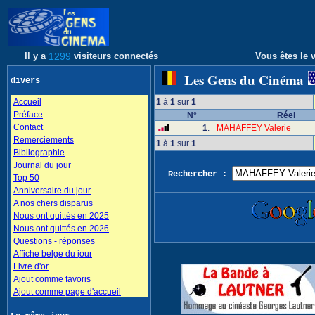
Il y a
1299
visiteurs connectés
Vous êtes le v
Les Gens du Cinéma
divers
Accueil
1
à
1
sur
1
Préface
N°
Réel
Contact
1
.
MAHAFFEY Valerie
Remerciements
1
à
1
sur
1
Bibliographie
Journal du jour
Rechercher :
Top 50
Anniversaire du jour
A nos chers disparus
Nous ont quittés en 2025
Nous ont quittés en 2026
Questions - réponses
Affiche belge du jour
Livre d'or
Ajout comme favoris
Ajout comme page d'accueil