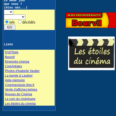
Le même jour
que vous ?
(êtes nés...)
nés
décédés
Liens
DVDToile
Bourvil
Kinepolis cinema
CinéArtistes
Photos d'Isabelle Vautier
La bande à Lautner
Aide-mémoire
Cinemaclassic.free.fr
Vente d'affiches belges
Revues de Cinéma
Le coin du cinéphage
Les étoiles du cinema