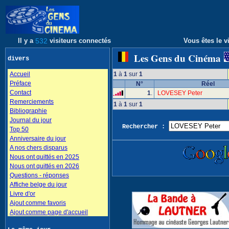
Il y a
532
visiteurs connectés
Vous êtes le vi
Les Gens du Cinéma
divers
Accueil
1
à
1
sur
1
Préface
N°
Réel
Contact
1
.
LOVESEY Peter
Remerciements
1
à
1
sur
1
Bibliographie
Journal du jour
Rechercher :
Top 50
Anniversaire du jour
A nos chers disparus
Nous ont quittés en 2025
Nous ont quittés en 2026
Questions - réponses
Affiche belge du jour
Livre d'or
Ajout comme favoris
Ajout comme page d'accueil