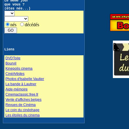
Le même jour
que vous ?
(êtes nés...)
nés
décédés
Liens
DVDToile
Bourvil
Kinepolis cinema
CinéArtistes
Photos d'Isabelle Vautier
La bande à Lautner
Aide-mémoire
Cinemaclassic.free.fr
Vente d'affiches belges
Revues de Cinéma
Le coin du cinéphage
Les étoiles du cinema