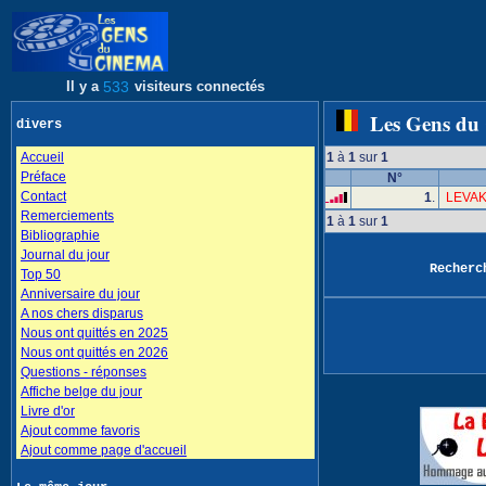
Il y a
533
visiteurs connectés
Les Gens du
divers
Accueil
1
à
1
sur
1
Préface
N°
Contact
1
.
LEVAK
Remerciements
1
à
1
sur
1
Bibliographie
Journal du jour
Recher
Top 50
Anniversaire du jour
A nos chers disparus
Nous ont quittés en 2025
Nous ont quittés en 2026
Questions - réponses
Affiche belge du jour
Livre d'or
Ajout comme favoris
Ajout comme page d'accueil