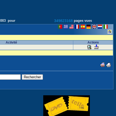
/2003 pour
349823168
pages vues
Activité
Actions