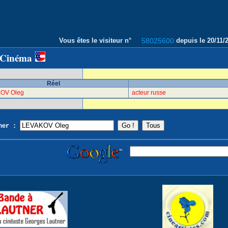
Vous êtes le visiteur n°
58025600
depuis le 20/11
 Cinéma
Réel
OV Oleg
acteur russe
cher :