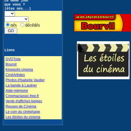
Le même jour
que vous ?
(êtes nés...)
nés
décédés
Liens
DVDToile
Bourvil
Kinepolis cinema
CinéArtistes
Photos d'Isabelle Vautier
La bande à Lautner
Aide-mémoire
Cinemaclassic.free.fr
Vente d'affiches belges
Revues de Cinéma
Le coin du cinéphage
Les étoiles du cinema