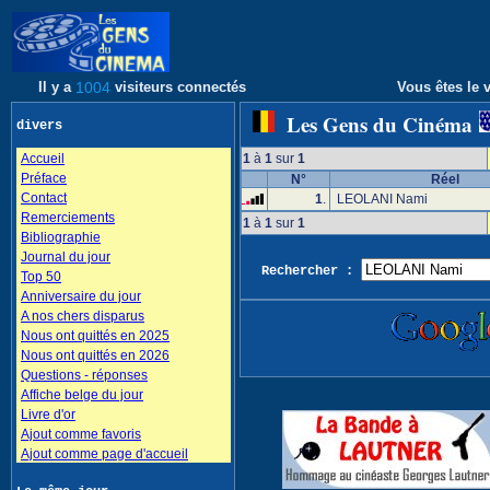
Il y a
1004
visiteurs connectés
Vous êtes le v
Les Gens du Cinéma
divers
Accueil
1
à
1
sur
1
Préface
N°
Réel
Contact
1
.
LEOLANI Nami
Remerciements
1
à
1
sur
1
Bibliographie
Journal du jour
Rechercher :
Top 50
Anniversaire du jour
A nos chers disparus
Nous ont quittés en 2025
Nous ont quittés en 2026
Questions - réponses
Affiche belge du jour
Livre d'or
Ajout comme favoris
Ajout comme page d'accueil