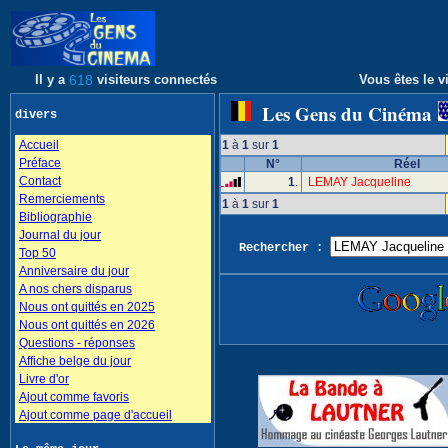
Il y a
618
visiteurs connectés
Vous êtes le vi
Les Gens du Cinéma
divers
Accueil
1
à
1
sur
1
Préface
N°
Réel
Contact
1
.
LEMAY Jacqueline
Remerciements
1
à
1
sur
1
Bibliographie
Journal du jour
Rechercher :
Top 50
Anniversaire du jour
A nos chers disparus
Nous ont quittés en 2025
Nous ont quittés en 2026
Questions - réponses
Affiche belge du jour
Livre d'or
Ajout comme favoris
Ajout comme page d'accueil