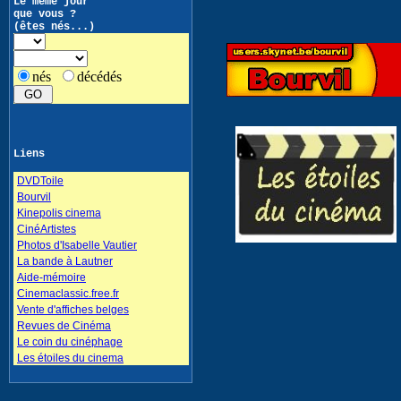
Le même jour
que vous ?
(êtes nés...)
nés
décédés
Liens
DVDToile
Bourvil
Kinepolis cinema
CinéArtistes
Photos d'Isabelle Vautier
La bande à Lautner
Aide-mémoire
Cinemaclassic.free.fr
Vente d'affiches belges
Revues de Cinéma
Le coin du cinéphage
Les étoiles du cinema