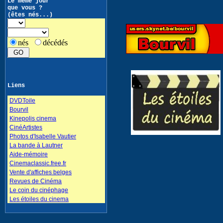
Le même jour
que vous ?
(êtes nés...)
nés
décédés
Liens
DVDToile
Bourvil
Kinepolis cinema
CinéArtistes
Photos d'Isabelle Vautier
La bande à Lautner
Aide-mémoire
Cinemaclassic.free.fr
Vente d'affiches belges
Revues de Cinéma
Le coin du cinéphage
Les étoiles du cinema