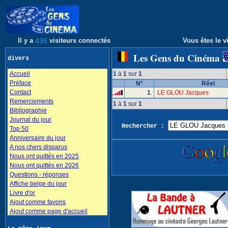
Il y a
436
visiteurs connectés
Vous êtes le vi
Les Gens du Cinéma
divers
Accueil
1
à
1
sur
1
Préface
N°
Réel
Contact
1
.
LE GLOU Jacques
Remerciements
1
à
1
sur
1
Bibliographie
Journal du jour
Rechercher :
Top 50
Anniversaire du jour
A nos chers disparus
Nous ont quittés en 2025
Nous ont quittés en 2026
Questions - réponses
Affiche belge du jour
Livre d'or
Ajout comme favoris
Ajout comme page d'accueil