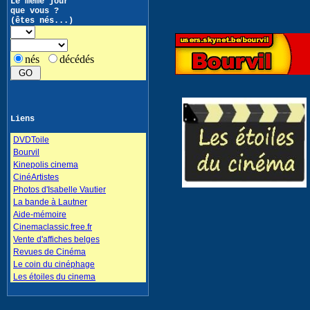
Le même jour
que vous ?
(êtes nés...)
nés
décédés
Liens
DVDToile
Bourvil
Kinepolis cinema
CinéArtistes
Photos d'Isabelle Vautier
La bande à Lautner
Aide-mémoire
Cinemaclassic.free.fr
Vente d'affiches belges
Revues de Cinéma
Le coin du cinéphage
Les étoiles du cinema