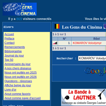
Il y a
869
visiteurs connectés
Vous êtes le vi
Les Gens du Cinéma
divers
Accueil
1
à
1
sur
1
Préface
N°
Réel
Contact
1
.
KOMAROV Volodymyr
Remerciements
1
à
1
sur
1
Bibliographie
Journal du jour
Rechercher :
Top 50
Anniversaire du jour
A nos chers disparus
Nous ont quittés en 2025
Nous ont quittés en 2026
Questions - réponses
Affiche belge du jour
Livre d'or
Ajout comme favoris
Ajout comme page d'accueil