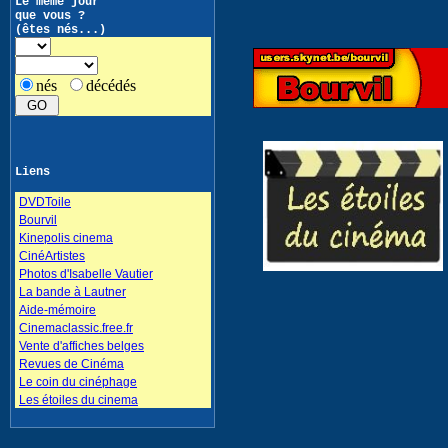
Le même jour
que vous ?
(êtes nés...)
nés
décédés
Liens
DVDToile
Bourvil
Kinepolis cinema
CinéArtistes
Photos d'Isabelle Vautier
La bande à Lautner
Aide-mémoire
Cinemaclassic.free.fr
Vente d'affiches belges
Revues de Cinéma
Le coin du cinéphage
Les étoiles du cinema