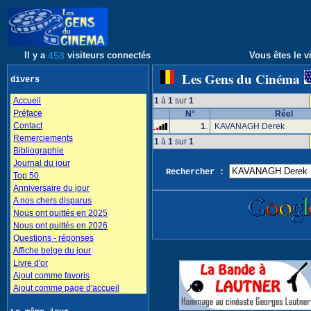
Il y a
458
visiteurs connectés
Vous êtes le vi
Les Gens du Cinéma
divers
Accueil
1
à
1
sur
1
Préface
N°
Réel
Contact
1
.
KAVANAGH Derek
Remerciements
1
à
1
sur
1
Bibliographie
Journal du jour
Rechercher :
Top 50
Anniversaire du jour
A nos chers disparus
Nous ont quittés en 2025
Nous ont quittés en 2026
Questions - réponses
Affiche belge du jour
Livre d'or
Ajout comme favoris
Ajout comme page d'accueil