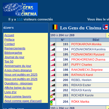
Il y a
558
visiteurs connectés
Vous êtes le vi
Les Gens du Cinéma
divers
Accueil
193
à
204
sur
269
Préface
N°
Réel
Contact
193
.
POTOKAROVA Monika
Remerciements
194
.
POZNAKOWSKA Karolina
Bibliographie
195
.
POZNAKOWSKI Ryszard
Journal du jour
196
.
PROKHORENKO Zhanna
Top 50
197
.
PUFFY Charles
Anniversaire du jour
198
.
RAKOWIECKI Zbigniew
A nos chers disparus
Nous ont quittés en 2025
199
.
RATHAUS Karol
Nous ont quittés en 2026
200
.
REBEL Heelen
Questions - réponses
201
.
REKASI Eszter
Affiche belge du jour
202
.
REKASI Karoly
Livre d'or
203
.
ROCHER Karole
Ajout comme favoris
Ajout comme page d'accueil
204
.
RÖKK Marika
193
à
204
sur
269