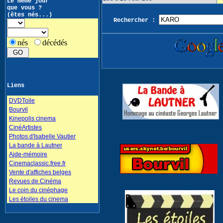
Le même jour
que vous ?
(êtes nés...)
Rechercher :
nés
décédés
Liens
DVDToile
Bourvil
Kinepolis cinema
CinéArtistes
Photos d'Isabelle Vautier
La bande à Lautner
Aide-mémoire
Cinemaclassic.free.fr
Vente d'affiches belges
Revues de Cinéma
Le coin du cinéphage
Les étoiles du cinema