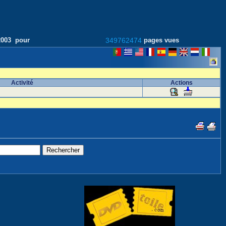
/2003 pour
349762474
pages vues
Activité
Actions