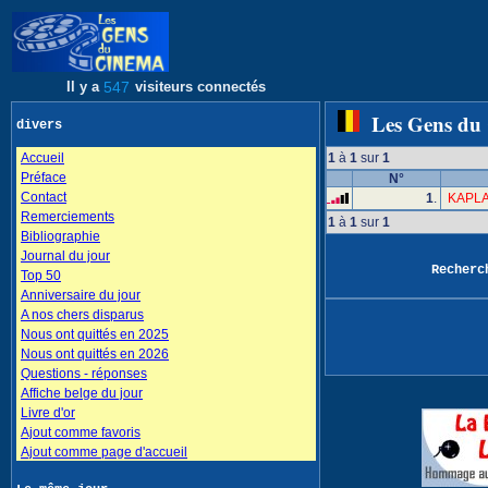
Il y a
547
visiteurs connectés
Les Gens du
divers
Accueil
1
à
1
sur
1
Préface
N°
Contact
1
.
KAPLA
Remerciements
1
à
1
sur
1
Bibliographie
Journal du jour
Recher
Top 50
Anniversaire du jour
A nos chers disparus
Nous ont quittés en 2025
Nous ont quittés en 2026
Questions - réponses
Affiche belge du jour
Livre d'or
Ajout comme favoris
Ajout comme page d'accueil