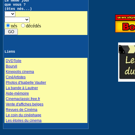
Le même jour
que vous ?
(êtes nés...)
nés
décédés
Liens
DVDToile
Bourvil
Kinepolis cinema
CinéArtistes
Photos d'Isabelle Vautier
La bande à Lautner
Aide-mémoire
Cinemaclassic.free.fr
Vente d'affiches belges
Revues de Cinéma
Le coin du cinéphage
Les étoiles du cinema