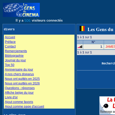
Il y a
506
visiteurs connectés
Les Gens du
divers
Accueil
1
à
1
sur
1
Préface
N°
Contact
1
.
JAMES
Remerciements
1
à
1
sur
1
Bibliographie
Journal du jour
Recher
Top 50
Anniversaire du jour
A nos chers disparus
Nous ont quittés en 2025
Nous ont quittés en 2026
Questions - réponses
Affiche belge du jour
Livre d'or
Ajout comme favoris
Ajout comme page d'accueil