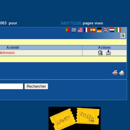
/2003 pour
349775205
pages vues
Activité
Actions
télévision