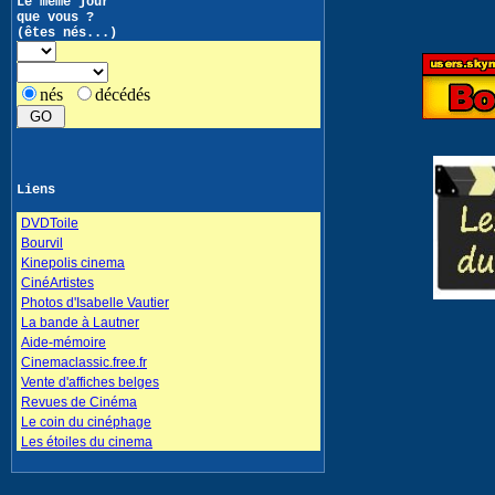
Le même jour
que vous ?
(êtes nés...)
nés
décédés
Liens
DVDToile
Bourvil
Kinepolis cinema
CinéArtistes
Photos d'Isabelle Vautier
La bande à Lautner
Aide-mémoire
Cinemaclassic.free.fr
Vente d'affiches belges
Revues de Cinéma
Le coin du cinéphage
Les étoiles du cinema