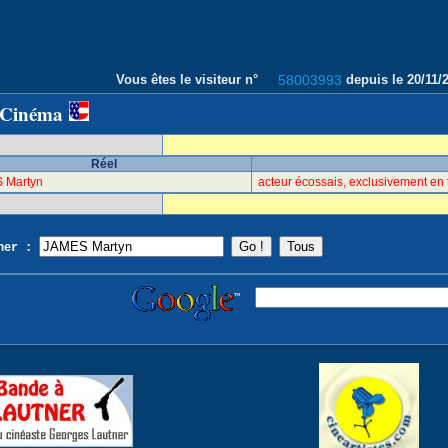
Vous êtes le visiteur n°
58003993
depuis le 20/11
 Cinéma
Réel
 Martyn
acteur écossais, exclusivement en 
cher :