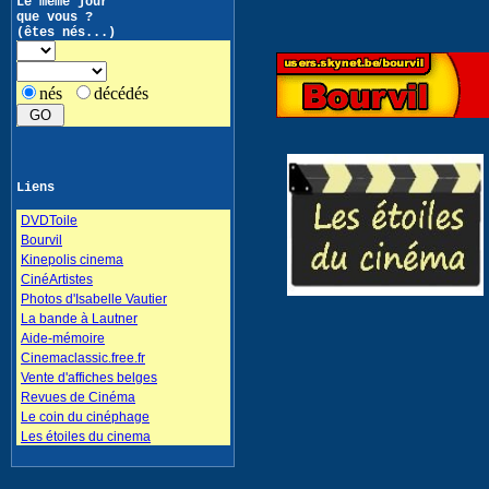
Le même jour
que vous ?
(êtes nés...)
nés
décédés
Liens
DVDToile
Bourvil
Kinepolis cinema
CinéArtistes
Photos d'Isabelle Vautier
La bande à Lautner
Aide-mémoire
Cinemaclassic.free.fr
Vente d'affiches belges
Revues de Cinéma
Le coin du cinéphage
Les étoiles du cinema