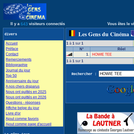
Il y a
643
visiteurs connectés
Vous êtes le vi
Les Gens du Cinéma
divers
Accueil
1
à
1
sur
1
Préface
N°
Réel
Contact
1
.
HOWIE TEE
Remerciements
1
à
1
sur
1
Bibliographie
Journal du jour
Rechercher :
Top 50
Anniversaire du jour
A nos chers disparus
Nous ont quittés en 2025
Nous ont quittés en 2026
Questions - réponses
Affiche belge du jour
Livre d'or
Ajout comme favoris
Ajout comme page d'accueil