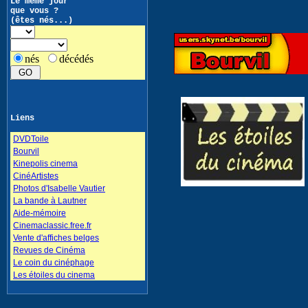
Le même jour
que vous ?
(êtes nés...)
nés
décédés
Liens
DVDToile
Bourvil
Kinepolis cinema
CinéArtistes
Photos d'Isabelle Vautier
La bande à Lautner
Aide-mémoire
Cinemaclassic.free.fr
Vente d'affiches belges
Revues de Cinéma
Le coin du cinéphage
Les étoiles du cinema