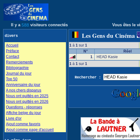
Il y a
588
visiteurs connectés
Vous êtes le vi
Les Gens du Cinéma
divers
Accueil
1
à
1
sur
1
Préface
N°
Réel
Contact
1
.
HEAD Kasie
Remerciements
1
à
1
sur
1
Bibliographie
Journal du jour
Rechercher :
Top 50
Anniversaire du jour
A nos chers disparus
Nous ont quittés en 2025
Nous ont quittés en 2026
Questions - réponses
Affiche belge du jour
Livre d'or
Ajout comme favoris
Ajout comme page d'accueil