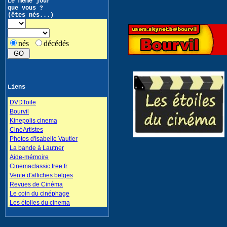
Le même jour
que vous ?
(êtes nés...)
nés
décédés
Liens
DVDToile
Bourvil
Kinepolis cinema
CinéArtistes
Photos d'Isabelle Vautier
La bande à Lautner
Aide-mémoire
Cinemaclassic.free.fr
Vente d'affiches belges
Revues de Cinéma
Le coin du cinéphage
Les étoiles du cinema