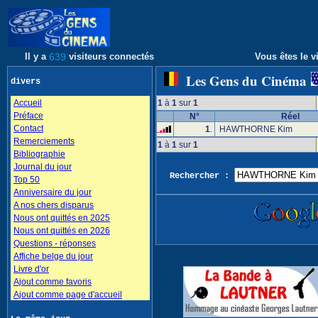
Il y a
639
visiteurs connectés
Vous êtes le vi
Les Gens du Cinéma
divers
Accueil
1
à
1
sur
1
Préface
N°
Réel
Contact
1
.
HAWTHORNE Kim
Remerciements
1
à
1
sur
1
Bibliographie
Journal du jour
Rechercher :
Top 50
Anniversaire du jour
A nos chers disparus
Nous ont quittés en 2025
Nous ont quittés en 2026
Questions - réponses
Affiche belge du jour
Livre d'or
Ajout comme favoris
Ajout comme page d'accueil