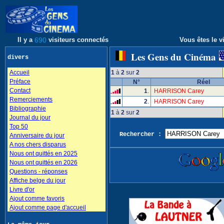
Il y a
690
visiteurs connectés
Vous êtes le vi
Les Gens du Cinéma
divers
Accueil
1
à
2
sur
2
Préface
N°
Réel
Contact
1
.
HARRISON Carey
Remerciements
2
.
HARRISON Carey
Bibliographie
1
à
2
sur
2
Journal du jour
Top 50
Rechercher :
Anniversaire du jour
A nos chers disparus
Nous ont quittés en 2025
Nous ont quittés en 2026
Questions - réponses
Affiche belge du jour
Livre d'or
Ajout comme favoris
Ajout comme page d'accueil