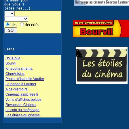
Le même jour
que vous ?
(êtes nés...)
nés
décédés
Liens
DVDToile
Bourvil
Kinepolis cinema
CinéArtistes
Photos d'Isabelle Vautier
La bande à Lautner
Aide-mémoire
Cinemaclassic.free.fr
Vente d'affiches belges
Revues de Cinéma
Le coin du cinéphage
Les étoiles du cinema