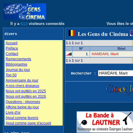
Il y a
613
visiteurs connectés
Vous êtes le vi
Les Gens du Cinéma
divers
Accueil
1
à
1
sur
1
Préface
N°
Réel
Contact
1
.
HAMDAHL Marit
Remerciements
1
à
1
sur
1
Bibliographie
Journal du jour
Rechercher :
Top 50
Anniversaire du jour
A nos chers disparus
Nous ont quittés en 2025
Nous ont quittés en 2026
Questions - réponses
Affiche belge du jour
Livre d'or
Ajout comme favoris
Ajout comme page d'accueil