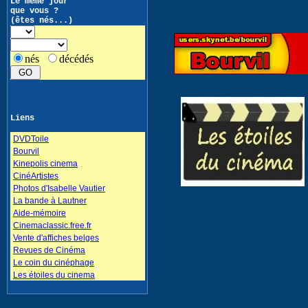
Le même jour
que vous ?
(êtes nés...)
nés
décédés
Liens
DVDToile
Bourvil
Kinepolis cinema
CinéArtistes
Photos d'Isabelle Vautier
La bande à Lautner
Aide-mémoire
Cinemaclassic.free.fr
Vente d'affiches belges
Revues de Cinéma
Le coin du cinéphage
Les étoiles du cinema