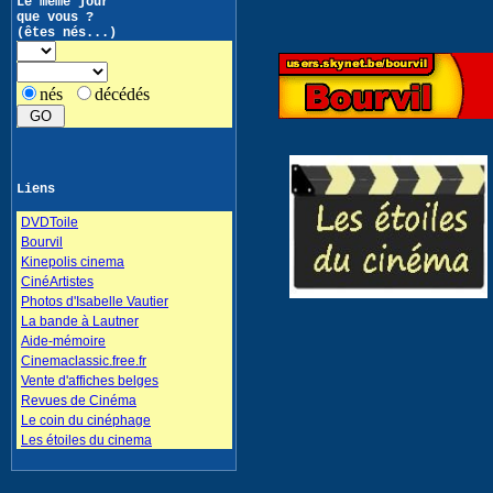
Le même jour
que vous ?
(êtes nés...)
nés
décédés
Liens
DVDToile
Bourvil
Kinepolis cinema
CinéArtistes
Photos d'Isabelle Vautier
La bande à Lautner
Aide-mémoire
Cinemaclassic.free.fr
Vente d'affiches belges
Revues de Cinéma
Le coin du cinéphage
Les étoiles du cinema