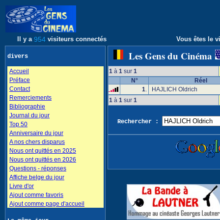
Il y a
954
visiteurs connectés
Vous êtes le vi
Les Gens du Cinéma
divers
Accueil
1
à
1
sur
1
Préface
N°
Réel
Contact
1
.
HAJLICH Oldrich
Remerciements
1
à
1
sur
1
Bibliographie
Journal du jour
Rechercher :
Top 50
Anniversaire du jour
A nos chers disparus
Nous ont quittés en 2025
Nous ont quittés en 2026
Questions - réponses
Affiche belge du jour
Livre d'or
Ajout comme favoris
Ajout comme page d'accueil