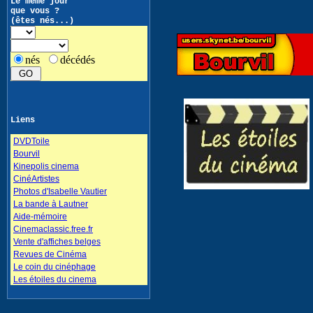
Le même jour
que vous ?
(êtes nés...)
nés
décédés
Liens
DVDToile
Bourvil
Kinepolis cinema
CinéArtistes
Photos d'Isabelle Vautier
La bande à Lautner
Aide-mémoire
Cinemaclassic.free.fr
Vente d'affiches belges
Revues de Cinéma
Le coin du cinéphage
Les étoiles du cinema