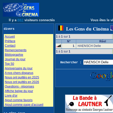
Il y a
882
visiteurs connectés
Vous êtes le vi
Les Gens du Cinéma
divers
Accueil
1
à
1
sur
1
Préface
N°
Réel
Contact
1
.
HAENSCH Delle
Remerciements
1
à
1
sur
1
Bibliographie
Journal du jour
Rechercher :
Top 50
Anniversaire du jour
A nos chers disparus
Nous ont quittés en 2025
Nous ont quittés en 2026
Questions - réponses
Affiche belge du jour
Livre d'or
Ajout comme favoris
Ajout comme page d'accueil