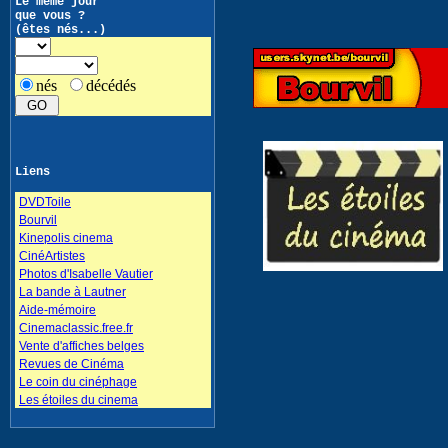
Le même jour
que vous ?
(êtes nés...)
nés
décédés
Liens
DVDToile
Bourvil
Kinepolis cinema
CinéArtistes
Photos d'Isabelle Vautier
La bande à Lautner
Aide-mémoire
Cinemaclassic.free.fr
Vente d'affiches belges
Revues de Cinéma
Le coin du cinéphage
Les étoiles du cinema