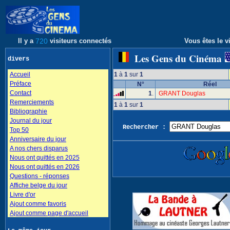
Il y a
720
visiteurs connectés
Vous êtes le vi
Les Gens du Cinéma
divers
Accueil
1
à
1
sur
1
Préface
N°
Réel
Contact
1
.
GRANT Douglas
Remerciements
1
à
1
sur
1
Bibliographie
Journal du jour
Rechercher :
Top 50
Anniversaire du jour
A nos chers disparus
Nous ont quittés en 2025
Nous ont quittés en 2026
Questions - réponses
Affiche belge du jour
Livre d'or
Ajout comme favoris
Ajout comme page d'accueil