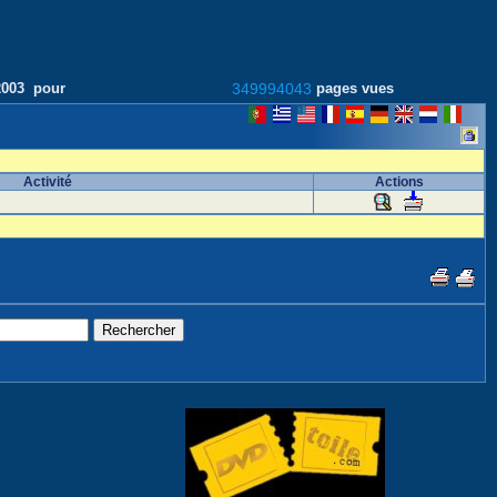
/2003 pour
349994043
pages vues
Activité
Actions