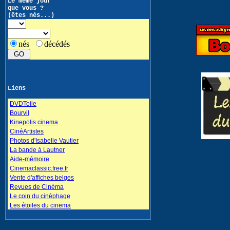
Le même jour
que vous ?
(êtes nés...)
nés
décédés
Liens
DVDToile
Bourvil
Kinepolis cinema
CinéArtistes
Photos d'Isabelle Vautier
La bande à Lautner
Aide-mémoire
Cinemaclassic.free.fr
Vente d'affiches belges
Revues de Cinéma
Le coin du cinéphage
Les étoiles du cinema