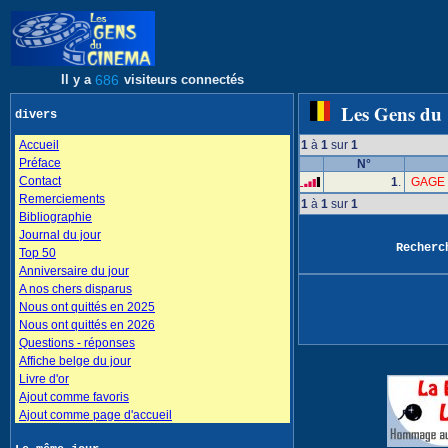
Il y a
686
visiteurs connectés
Les Gens du
divers
Accueil
1
à
1
sur
1
Préface
N°
Contact
1
.
GAGE 
Remerciements
1
à
1
sur
1
Bibliographie
Journal du jour
Recher
Top 50
Anniversaire du jour
A nos chers disparus
Nous ont quittés en 2025
Nous ont quittés en 2026
Questions - réponses
Affiche belge du jour
Livre d'or
Ajout comme favoris
Ajout comme page d'accueil