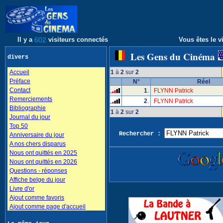
Il y a
602
visiteurs connectés
Vous êtes le vi
Les Gens du Cinéma
divers
Accueil
1
à
2
sur
2
Préface
N°
Réel
Contact
1
.
FLYNN Patrick
Remerciements
2
.
FLYNN Patrick
Bibliographie
1
à
2
sur
2
Journal du jour
Top 50
Rechercher :
Anniversaire du jour
A nos chers disparus
Nous ont quittés en 2025
Nous ont quittés en 2026
Questions - réponses
Affiche belge du jour
Livre d'or
Ajout comme favoris
Ajout comme page d'accueil