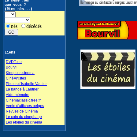
Le même jour
que vous ?
(êtes nés...)
nés
décédés
Liens
DVDToile
Bourvil
Kinepolis cinema
CinéArtistes
Photos d'Isabelle Vautier
La bande à Lautner
Aide-mémoire
Cinemaclassic.free.fr
Vente d'affiches belges
Revues de Cinéma
Le coin du cinéphage
Les étoiles du cinema