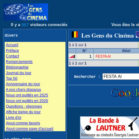
Il y a
967
visiteurs connectés
Vous êtes le vi
Les Gens du Cinéma
divers
Accueil
1
à
1
sur
1
Préface
N°
Réel
Contact
1
.
FESTA Al
Remerciements
1
à
1
sur
1
Bibliographie
Journal du jour
Rechercher :
Top 50
Anniversaire du jour
A nos chers disparus
Nous ont quittés en 2025
Nous ont quittés en 2026
Questions - réponses
Affiche belge du jour
Livre d'or
Ajout comme favoris
Ajout comme page d'accueil