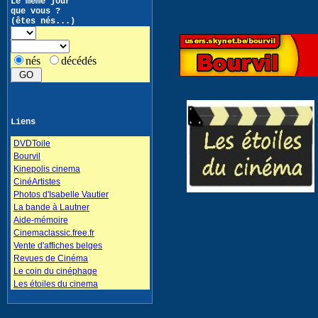
Le même jour
que vous ?
(êtes nés...)
nés
décédés
Liens
DVDToile
Bourvil
Kinepolis cinema
CinéArtistes
Photos d'Isabelle Vautier
La bande à Lautner
Aide-mémoire
Cinemaclassic.free.fr
Vente d'affiches belges
Revues de Cinéma
Le coin du cinéphage
Les étoiles du cinema