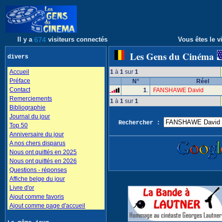
Il y a
674
visiteurs connectés
Vous êtes le vi
Les Gens du Cinéma
divers
Accueil
1
à
1
sur
1
Préface
N°
Réel
Contact
1
.
FANSHAWE David
Remerciements
1
à
1
sur
1
Bibliographie
Journal du jour
Rechercher :
Top 50
Anniversaire du jour
A nos chers disparus
Nous ont quittés en 2025
Nous ont quittés en 2026
Questions - réponses
Affiche belge du jour
Livre d'or
Ajout comme favoris
Ajout comme page d'accueil