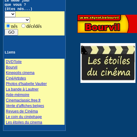
Le même jour
que vous ?
(êtes nés...)
nés
décédés
Liens
DVDToile
Bourvil
Kinepolis cinema
CinéArtistes
Photos d'Isabelle Vautier
La bande à Lautner
Aide-mémoire
Cinemaclassic.free.fr
Vente d'affiches belges
Revues de Cinéma
Le coin du cinéphage
Les étoiles du cinema