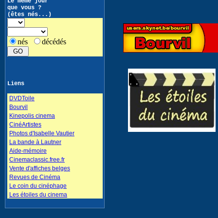
Le même jour
que vous ?
(êtes nés...)
nés
décédés
Liens
DVDToile
Bourvil
Kinepolis cinema
CinéArtistes
Photos d'Isabelle Vautier
La bande à Lautner
Aide-mémoire
Cinemaclassic.free.fr
Vente d'affiches belges
Revues de Cinéma
Le coin du cinéphage
Les étoiles du cinema