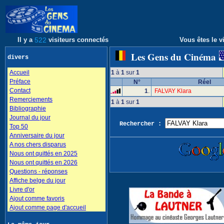
Il y a
522
visiteurs connectés
Vous êtes le vi
Les Gens du Cinéma
divers
Accueil
1
à
1
sur
1
Préface
N°
Réel
Contact
1
.
FALVAY Klara
Remerciements
1
à
1
sur
1
Bibliographie
Journal du jour
Rechercher :
Top 50
Anniversaire du jour
A nos chers disparus
Nous ont quittés en 2025
Nous ont quittés en 2026
Questions - réponses
Affiche belge du jour
Livre d'or
Ajout comme favoris
Ajout comme page d'accueil