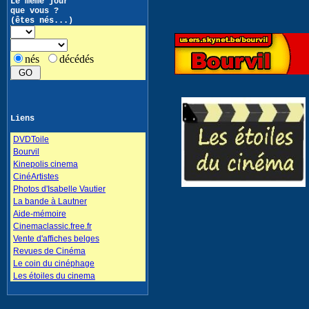
Le même jour
que vous ?
(êtes nés...)
nés
décédés
Liens
DVDToile
Bourvil
Kinepolis cinema
CinéArtistes
Photos d'Isabelle Vautier
La bande à Lautner
Aide-mémoire
Cinemaclassic.free.fr
Vente d'affiches belges
Revues de Cinéma
Le coin du cinéphage
Les étoiles du cinema