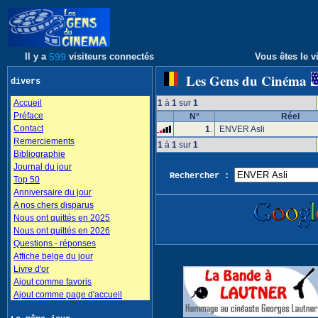
Il y a
599
visiteurs connectés
Vous êtes le vi
Les Gens du Cinéma
divers
Accueil
1
à
1
sur
1
Préface
N°
Réel
Contact
1
.
ENVER Asli
Remerciements
1
à
1
sur
1
Bibliographie
Journal du jour
Rechercher :
Top 50
Anniversaire du jour
A nos chers disparus
Nous ont quittés en 2025
Nous ont quittés en 2026
Questions - réponses
Affiche belge du jour
Livre d'or
Ajout comme favoris
Ajout comme page d'accueil