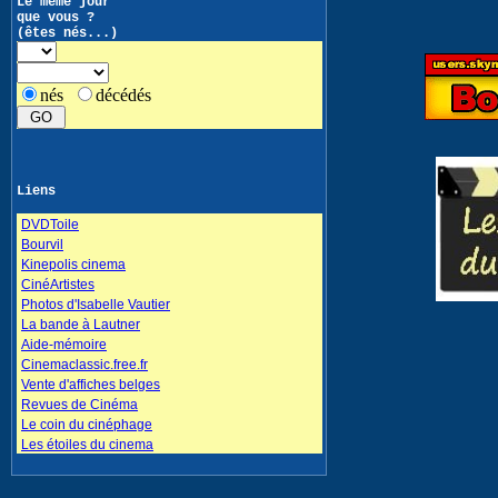
Le même jour
que vous ?
(êtes nés...)
nés
décédés
Liens
DVDToile
Bourvil
Kinepolis cinema
CinéArtistes
Photos d'Isabelle Vautier
La bande à Lautner
Aide-mémoire
Cinemaclassic.free.fr
Vente d'affiches belges
Revues de Cinéma
Le coin du cinéphage
Les étoiles du cinema