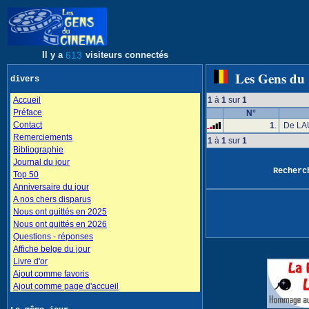
Il y a
613
visiteurs connectés
Les Gens du
divers
Accueil
1
à
1
sur
1
Préface
N°
Contact
1
.
De LAU
Remerciements
1
à
1
sur
1
Bibliographie
Journal du jour
Recher
Top 50
Anniversaire du jour
A nos chers disparus
Nous ont quittés en 2025
Nous ont quittés en 2026
Questions - réponses
Affiche belge du jour
Livre d'or
Ajout comme favoris
Ajout comme page d'accueil