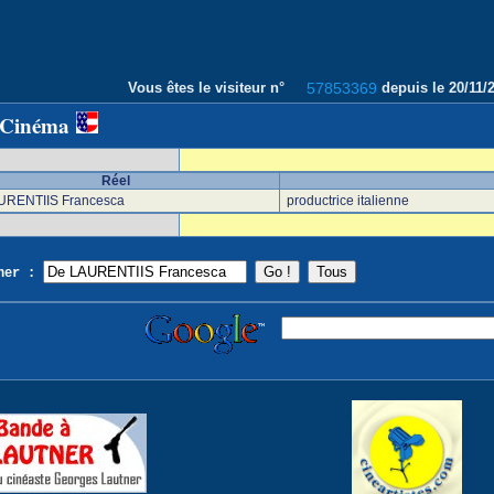
Vous êtes le visiteur n°
57853369
depuis le 20/11
 Cinéma
Réel
RENTIIS Francesca
productrice italienne
cher :