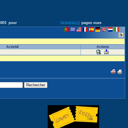
/2003 pour
349484411
pages vues
Activité
Actions