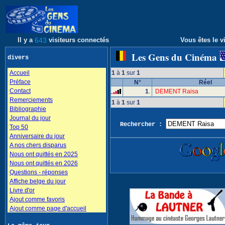
Il y a
643
visiteurs connectés
Vous êtes le vi
Les Gens du Cinéma
divers
Accueil
1
à
1
sur
1
Préface
N°
Réel
Contact
1
.
DEMENT Raisa
Remerciements
1
à
1
sur
1
Bibliographie
Journal du jour
Rechercher :
Top 50
Anniversaire du jour
A nos chers disparus
Nous ont quittés en 2025
Nous ont quittés en 2026
Questions - réponses
Affiche belge du jour
Livre d'or
Ajout comme favoris
Ajout comme page d'accueil