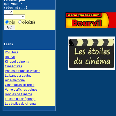
Le même jour
que vous ?
(êtes nés...)
nés
décédés
Liens
DVDToile
Bourvil
Kinepolis cinema
CinéArtistes
Photos d'Isabelle Vautier
La bande à Lautner
Aide-mémoire
Cinemaclassic.free.fr
Vente d'affiches belges
Revues de Cinéma
Le coin du cinéphage
Les étoiles du cinema