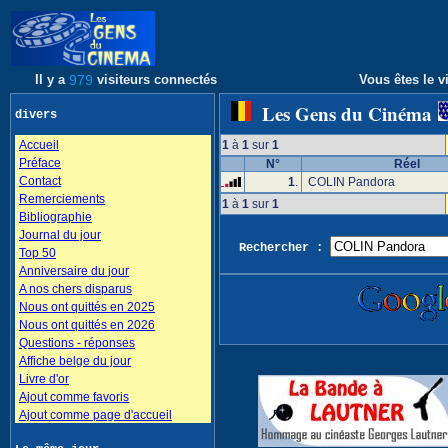
Il y a
979
visiteurs connectés
Vous êtes le vi
Les Gens du Cinéma
divers
Accueil
1
à
1
sur
1
Préface
N°
Réel
Contact
1
.
COLIN Pandora
Remerciements
1
à
1
sur
1
Bibliographie
Journal du jour
Rechercher :
Top 50
Anniversaire du jour
A nos chers disparus
Nous ont quittés en 2025
Nous ont quittés en 2026
Questions - réponses
Affiche belge du jour
Livre d'or
Ajout comme favoris
Ajout comme page d'accueil