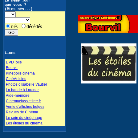
Le même jour
que vous ?
(êtes nés...)
nés
décédés
Liens
DVDToile
Bourvil
Kinepolis cinema
CinéArtistes
Photos d'Isabelle Vautier
La bande à Lautner
Aide-mémoire
Cinemaclassic.free.fr
Vente d'affiches belges
Revues de Cinéma
Le coin du cinéphage
Les étoiles du cinema