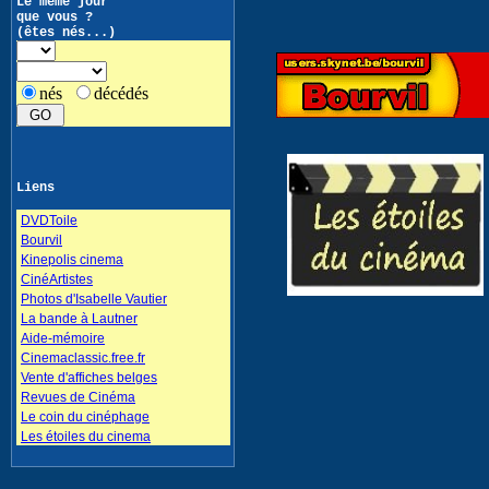
Le même jour
que vous ?
(êtes nés...)
nés
décédés
Liens
DVDToile
Bourvil
Kinepolis cinema
CinéArtistes
Photos d'Isabelle Vautier
La bande à Lautner
Aide-mémoire
Cinemaclassic.free.fr
Vente d'affiches belges
Revues de Cinéma
Le coin du cinéphage
Les étoiles du cinema