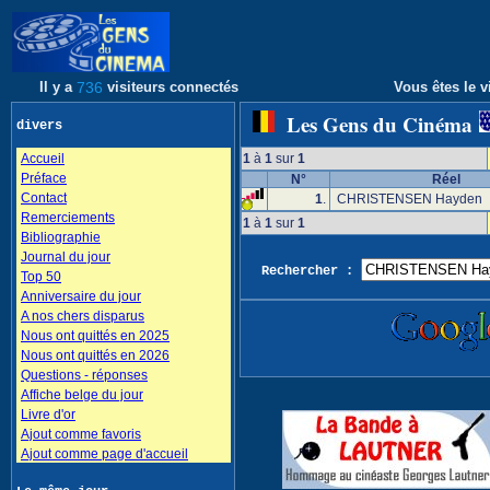
Il y a
736
visiteurs connectés
Vous êtes le v
Les Gens du Cinéma
divers
Accueil
1
à
1
sur
1
Préface
N°
Réel
Contact
1
.
CHRISTENSEN Hayden
Remerciements
1
à
1
sur
1
Bibliographie
Journal du jour
Rechercher :
Top 50
Anniversaire du jour
A nos chers disparus
Nous ont quittés en 2025
Nous ont quittés en 2026
Questions - réponses
Affiche belge du jour
Livre d'or
Ajout comme favoris
Ajout comme page d'accueil