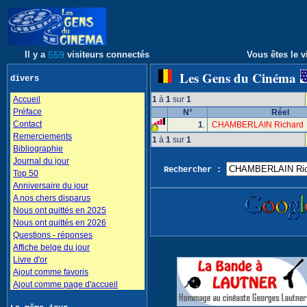
Il y a
559
visiteurs connectés
Vous êtes le v
Les Gens du Cinéma
divers
Accueil
1
à
1
sur
1
Préface
N°
Réel
Contact
1
.
CHAMBERLAIN Richar
Remerciements
1
à
1
sur
1
Bibliographie
Journal du jour
Rechercher :
Top 50
Anniversaire du jour
A nos chers disparus
Nous ont quittés en 2025
Nous ont quittés en 2026
Questions - réponses
Affiche belge du jour
Livre d'or
Ajout comme favoris
Ajout comme page d'accueil