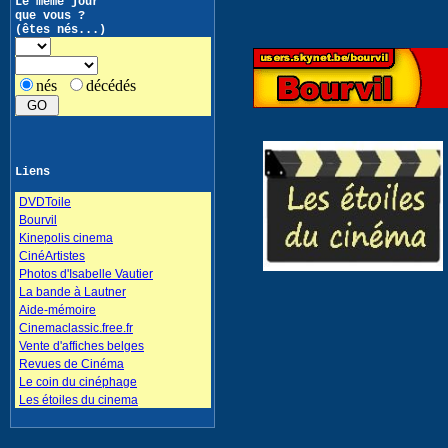
Le même jour
que vous ?
(êtes nés...)
nés
décédés
Liens
DVDToile
Bourvil
Kinepolis cinema
CinéArtistes
Photos d'Isabelle Vautier
La bande à Lautner
Aide-mémoire
Cinemaclassic.free.fr
Vente d'affiches belges
Revues de Cinéma
Le coin du cinéphage
Les étoiles du cinema