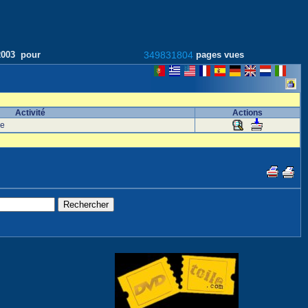
/2003 pour
349831804
pages vues
Activité
Actions
ise