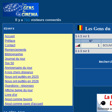
Il y a
760
visiteurs connectés
Les Gens du
divers
Accueil
1
à
1
sur
1
Préface
N°
Contact
1
.
BOUMB
Remerciements
1
à
1
sur
1
Bibliographie
Journal du jour
Recher
Top 50
Anniversaire du jour
A nos chers disparus
Nous ont quittés en 2025
Nous ont quittés en 2026
Questions - réponses
Affiche belge du jour
Livre d'or
Ajout comme favoris
Ajout comme page d'accueil