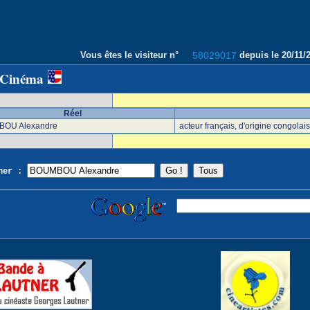
Vous êtes le visiteur n°
58029017
depuis le 20/11
 Cinéma
Réel
OU Alexandre
acteur français, d'origine congola
cher :