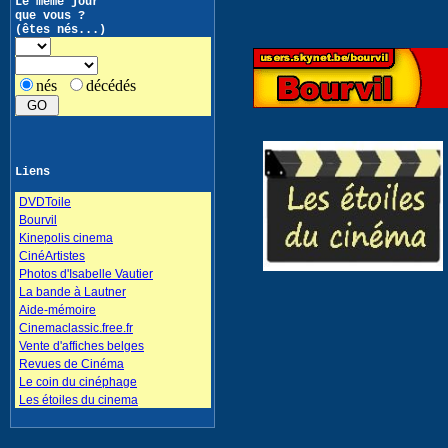
Le même jour
que vous ?
(êtes nés...)
nés
décédés
Liens
DVDToile
Bourvil
Kinepolis cinema
CinéArtistes
Photos d'Isabelle Vautier
La bande à Lautner
Aide-mémoire
Cinemaclassic.free.fr
Vente d'affiches belges
Revues de Cinéma
Le coin du cinéphage
Les étoiles du cinema