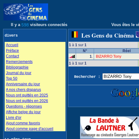
Il y a
598
visiteurs connectés
Vous êtes le vi
Les Gens du Cinéma
divers
Accueil
1
à
1
sur
1
Préface
N°
Réel
Contact
1
.
BIZARRO Tony
Remerciements
1
à
1
sur
1
Bibliographie
Journal du jour
Rechercher :
Top 50
Anniversaire du jour
A nos chers disparus
Nous ont quittés en 2025
Nous ont quittés en 2026
Questions - réponses
Affiche belge du jour
Livre d'or
Ajout comme favoris
Ajout comme page d'accueil