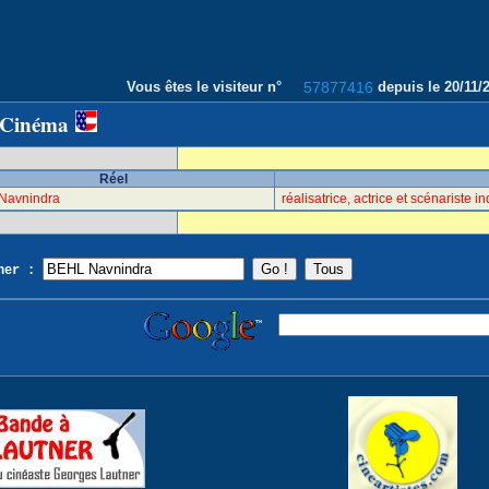
Vous êtes le visiteur n°
57877416
depuis le 20/11
 Cinéma
Réel
Navnindra
réalisatrice, actrice et scénariste 
cher :