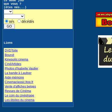
Le même jour
que vous ?
(êtes nés...)
nés
décédés
Liens
DVDToile
Bourvil
Kinepolis cinema
CinéArtistes
Photos d'Isabelle Vautier
La bande à Lautner
Aide-mémoire
Cinemaclassic.free.fr
Vente d'affiches belges
Revues de Cinéma
Le coin du cinéphage
Les étoiles du cinema