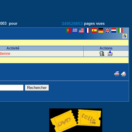
/2003 pour
349528853
pages vues
Activité
Actions
indienne