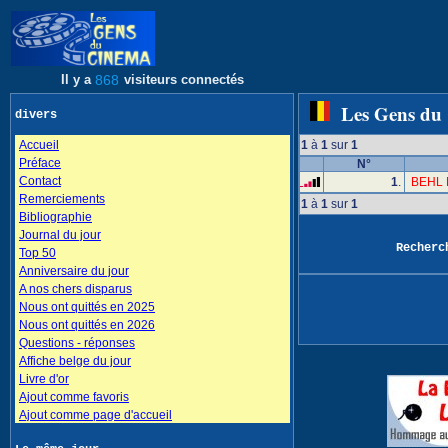
Il y a
868
visiteurs connectés
Les Gens du
divers
Accueil
1
à
1
sur
1
Préface
N°
Contact
1
.
BEHL 
Remerciements
1
à
1
sur
1
Bibliographie
Journal du jour
Recher
Top 50
Anniversaire du jour
A nos chers disparus
Nous ont quittés en 2025
Nous ont quittés en 2026
Questions - réponses
Affiche belge du jour
Livre d'or
Ajout comme favoris
Ajout comme page d'accueil