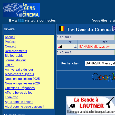
Il y a
566
visiteurs connectés
Vous êtes le vi
Les Gens du Cinéma
divers
Accueil
1
à
1
sur
1
Préface
N°
Réel
Contact
1
.
BANASIK Mieczyslaw
Remerciements
1
à
1
sur
1
Bibliographie
Journal du jour
Rechercher :
Top 50
Anniversaire du jour
A nos chers disparus
Nous ont quittés en 2025
Nous ont quittés en 2026
Questions - réponses
Affiche belge du jour
Livre d'or
Ajout comme favoris
Ajout comme page d'accueil