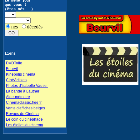
Le même jour
que vous ?
(êtes nés...)
nés
décédés
Liens
DVDToile
Bourvil
Kinepolis cinema
CinéArtistes
Photos d'Isabelle Vautier
La bande à Lautner
Aide-mémoire
Cinemaclassic.free.fr
Vente d'affiches belges
Revues de Cinéma
Le coin du cinéphage
Les étoiles du cinema