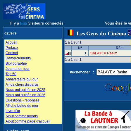
Il y a
565
visiteurs connectés
Vous êtes le vi
Les Gens du Cinéma
divers
Accueil
1
à
1
sur
1
Préface
N°
Réel
Contact
1
.
BALAYEV Rasim
Remerciements
1
à
1
sur
1
Bibliographie
Journal du jour
Rechercher :
Top 50
Anniversaire du jour
A nos chers disparus
Nous ont quittés en 2025
Nous ont quittés en 2026
Questions - réponses
Affiche belge du jour
Livre d'or
Ajout comme favoris
Ajout comme page d'accueil