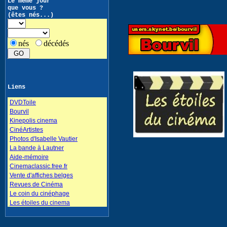
Le même jour
que vous ?
(êtes nés...)
nés
décédés
Liens
DVDToile
Bourvil
Kinepolis cinema
CinéArtistes
Photos d'Isabelle Vautier
La bande à Lautner
Aide-mémoire
Cinemaclassic.free.fr
Vente d'affiches belges
Revues de Cinéma
Le coin du cinéphage
Les étoiles du cinema