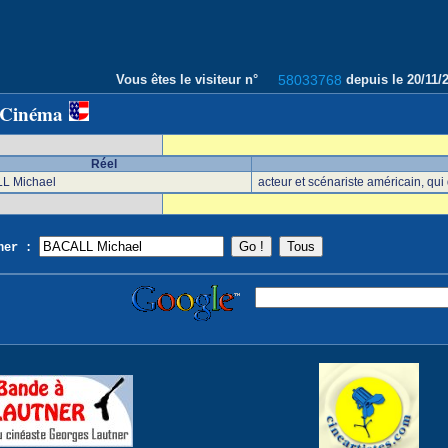
Vous êtes le visiteur n°
58033768
depuis le 20/11
 Cinéma
Réel
L Michael
acteur et scénariste américain, qu
cher :