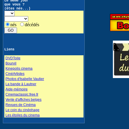
Le même jour
que vous ?
(êtes nés...)
nés
décédés
Liens
DVDToile
Bourvil
Kinepolis cinema
CinéArtistes
Photos d'Isabelle Vautier
La bande à Lautner
Aide-mémoire
Cinemaclassic.free.fr
Vente d'affiches belges
Revues de Cinéma
Le coin du cinéphage
Les étoiles du cinema