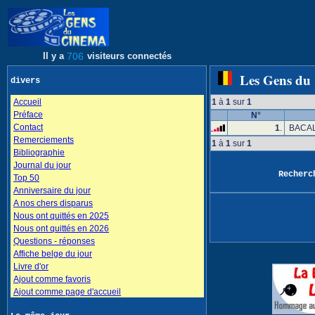
Il y a
706
visiteurs connectés
Les Gens du
divers
Accueil
1
à
1
sur
1
Préface
N°
Contact
1
.
BACAL
Remerciements
1
à
1
sur
1
Bibliographie
Journal du jour
Recher
Top 50
Anniversaire du jour
A nos chers disparus
Nous ont quittés en 2025
Nous ont quittés en 2026
Questions - réponses
Affiche belge du jour
Livre d'or
Ajout comme favoris
Ajout comme page d'accueil