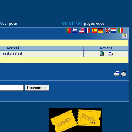
/2003 pour
349842480
pages vues
Activité
Actions
i débuta enfant