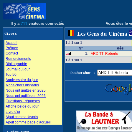
Il y a
711
visiteurs connectés
Vous êtes le vi
Les Gens du Cinéma
divers
Accueil
1
à
1
sur
1
Préface
N°
Réel
Contact
1
.
ARDITTI Roberto
Remerciements
1
à
1
sur
1
Bibliographie
Journal du jour
Rechercher :
Top 50
Anniversaire du jour
A nos chers disparus
Nous ont quittés en 2025
Nous ont quittés en 2026
Questions - réponses
Affiche belge du jour
Livre d'or
Ajout comme favoris
Ajout comme page d'accueil