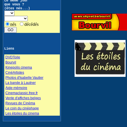
Le même jour
que vous ?
(êtes nés...)
nés
décédés
Liens
DVDToile
Bourvil
Kinepolis cinema
CinéArtistes
Photos d'Isabelle Vautier
La bande à Lautner
Aide-mémoire
Cinemaclassic.free.fr
Vente d'affiches belges
Revues de Cinéma
Le coin du cinéphage
Les étoiles du cinema