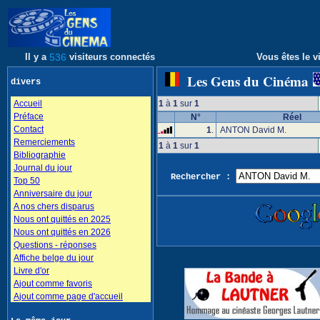
Il y a
536
visiteurs connectés
Vous êtes le vi
Les Gens du Cinéma
divers
Accueil
1
à
1
sur
1
Préface
N°
Réel
Contact
1
.
ANTON David M.
Remerciements
1
à
1
sur
1
Bibliographie
Journal du jour
Rechercher :
Top 50
Anniversaire du jour
A nos chers disparus
Nous ont quittés en 2025
Nous ont quittés en 2026
Questions - réponses
Affiche belge du jour
Livre d'or
Ajout comme favoris
Ajout comme page d'accueil