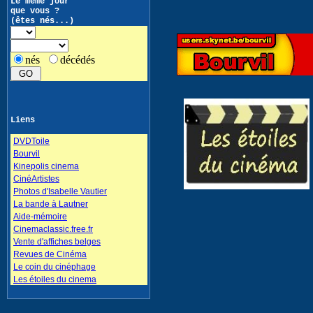
Le même jour
que vous ?
(êtes nés...)
nés
décédés
Liens
DVDToile
Bourvil
Kinepolis cinema
CinéArtistes
Photos d'Isabelle Vautier
La bande à Lautner
Aide-mémoire
Cinemaclassic.free.fr
Vente d'affiches belges
Revues de Cinéma
Le coin du cinéphage
Les étoiles du cinema