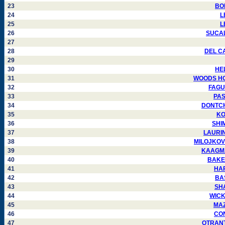
23
BON
24
L
25
L
26
SUCALD
27
28
DEL CA
29
30
HEL
31
WOODS HOD
32
FAGUN
33
PAS
34
DONTCHE
35
KO
36
SHIM
37
LAURIN 
38
MILOJKOVIC
39
KAAGMAN
40
BAKER 
41
HAR
42
BAS
43
SHA
44
WICKH
45
MAZZ
46
CON
47
OTRANTO