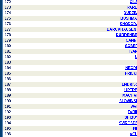
172
GILS
173
PAREJ
174
DUDZINS
175
BUSHMAKI
176
SNODGRASS
177
BARCKHAUSEN Chr
178
DURRENBERG
179
CANNON
180
SOBERS
181
IVAN
182
Ü
183
184
NEGRIN
185
FRICKE
186
187
ENDRISS 
188
URTREG
189
MACHADO
190
SLOWINSKA
191
WAL
192
FARIN
193
SHIBUYA
194
SVIRGSDEN 
195
FI
196
AGUI