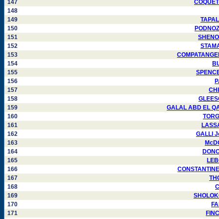
147
COQUET F
148
149
TAPALA
150
PODNOZOV
151
SHENOU
152
STAMAT
153
COMPATANGELO 
154
BU
155
SPENCER
156
P
157
CHI
158
GLEESON
159
GALAL ABD EL QAWI
160
TORGO
161
LASSAL
162
GALLI Jo
163
McDO
164
DONOV
165
LEBO
166
CONSTANTINESC
167
THO
168
C
169
SHOLOKOV
170
FA
171
FINC