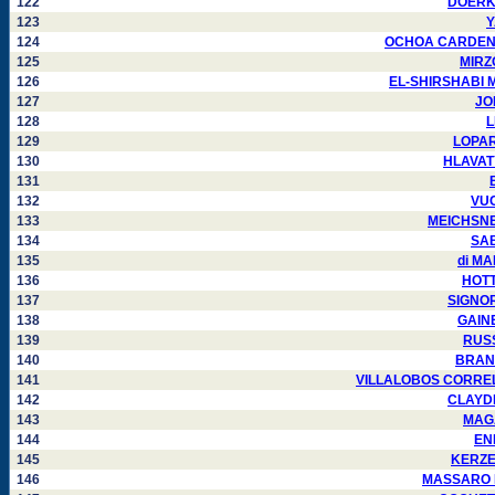
122
DOERKSE
123
Y
124
OCHOA CARDENAS 
125
MIRZO
126
EL-SHIRSHABI Mu
127
JON
128
L
129
LOPARY
130
HLAVATY 
131
132
VUC
133
MEICHSNER 
134
SAB
135
di MA
136
HOTTL
137
SIGNORE
138
GAINE
139
RUSS
140
BRANDO
141
VILLALOBOS CORRELLA 
142
CLAYDEN
143
MAGAL
144
ENK
145
KERZEL
146
MASSARO Fr