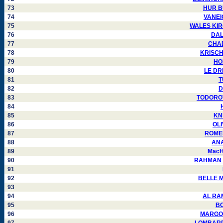
73
HUR BU
74
VANEIG
75
WALES KIRGO
76
DALM
77
CHAD
78
KRISCH 
79
HOP
80
LE DRE
81
T
82
D
83
TODOROVS
84
85
KNI
86
OLI
87
ROMERO
88
ANAN
89
MacHA
90
RAHMAN Mo
91
92
BELLE Ma
93
94
AL RAMA
95
BO
96
MARGOLI