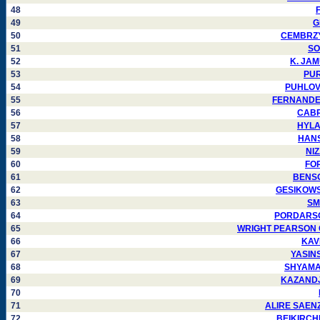
48
F
49
G
50
CEMBRZYN
51
SO
52
K. JAMU
53
PURJ
54
PUHLOVSK
55
FERNANDEZ 
56
CABRE
57
HYLAN
58
HANSA
59
NIZ
60
FOR
61
BENSON
62
GESIKOWSKI
63
SMI
64
PORDARSON 
65
WRIGHT PEARSON Car
66
KAVI
67
YASINSK
68
SHYAMALA
69
KAZANDJIE
70
71
ALIRE SAENZ 
72
BEIKIRCHER