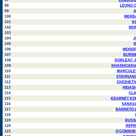
97
LOMBARDO 
98
LEUNG CH
99
A
100
MERBAH
101
KO
102
NERE
103
104
J
105
W
106
WOODRUM
107
BURRILL
108
DORLÉAC Jea
109
KHASHCHAVATSK
110
MARCULESCU
111
STAVRIANOS
112
ZARZHETSKIY
113
HIGASHI
114
CLAR
115
KEARNEY KONEN
116
SANASAR
117
BARRETO Lui
118
119
RUSSEL
120
REPRE
121
O'CONNOR Ri