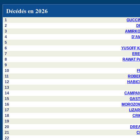
Décédés en 2026
1
GUCCIN
2
DE
3
AMIRKOU
4
D'AM
5
6
YUSOFF Ka
7
EREN
8
RAWAT Pra
9
10
F
11
ROBERT
12
HABICH
13
14
CAMPANE
15
GASTE
16
MOROZOWSK
17
LIZAR
18
CRI
19
20
DREAU
21
C
22