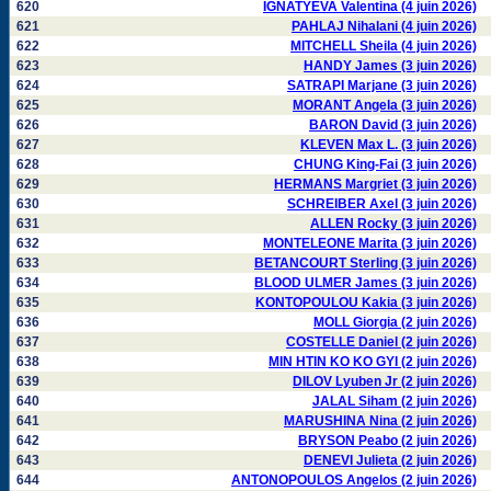
620
IGNATYEVA Valentina (4 juin 2026)
621
PAHLAJ Nihalani (4 juin 2026)
622
MITCHELL Sheila (4 juin 2026)
623
HANDY James (3 juin 2026)
624
SATRAPI Marjane (3 juin 2026)
625
MORANT Angela (3 juin 2026)
626
BARON David (3 juin 2026)
627
KLEVEN Max L. (3 juin 2026)
628
CHUNG King-Fai (3 juin 2026)
629
HERMANS Margriet (3 juin 2026)
630
SCHREIBER Axel (3 juin 2026)
631
ALLEN Rocky (3 juin 2026)
632
MONTELEONE Marita (3 juin 2026)
633
BETANCOURT Sterling (3 juin 2026)
634
BLOOD ULMER James (3 juin 2026)
635
KONTOPOULOU Kakia (3 juin 2026)
636
MOLL Giorgia (2 juin 2026)
637
COSTELLE Daniel (2 juin 2026)
638
MIN HTIN KO KO GYI (2 juin 2026)
639
DILOV Lyuben Jr (2 juin 2026)
640
JALAL Siham (2 juin 2026)
641
MARUSHINA Nina (2 juin 2026)
642
BRYSON Peabo (2 juin 2026)
643
DENEVI Julieta (2 juin 2026)
644
ANTONOPOULOS Angelos (2 juin 2026)