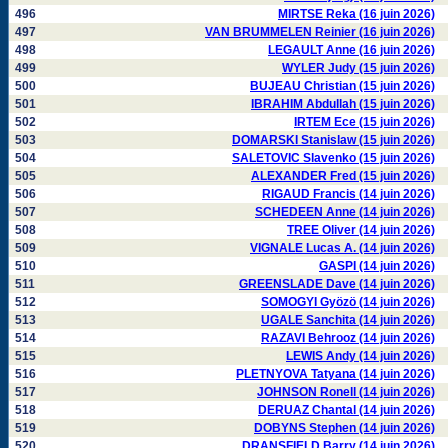
496
MIRTSE Reka (16 juin 2026)
497
VAN BRUMMELEN Reinier (16 juin 2026)
498
LEGAULT Anne (16 juin 2026)
499
WYLER Judy (15 juin 2026)
500
BUJEAU Christian (15 juin 2026)
501
IBRAHIM Abdullah (15 juin 2026)
502
IRTEM Ece (15 juin 2026)
503
DOMARSKI Stanislaw (15 juin 2026)
504
SALETOVIC Slavenko (15 juin 2026)
505
ALEXANDER Fred (15 juin 2026)
506
RIGAUD Francis (14 juin 2026)
507
SCHEDEEN Anne (14 juin 2026)
508
TREE Oliver (14 juin 2026)
509
VIGNALE Lucas A. (14 juin 2026)
510
GASPI (14 juin 2026)
511
GREENSLADE Dave (14 juin 2026)
512
SOMOGYI Gyözö (14 juin 2026)
513
UGALE Sanchita (14 juin 2026)
514
RAZAVI Behrooz (14 juin 2026)
515
LEWIS Andy (14 juin 2026)
516
PLETNYOVA Tatyana (14 juin 2026)
517
JOHNSON Ronell (14 juin 2026)
518
DERUAZ Chantal (14 juin 2026)
519
DOBYNS Stephen (14 juin 2026)
520
DRANSFIELD Barry (14 juin 2026)