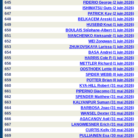
645
FIDERIO George (2 juin 2026)
646
ISHIMATSU Guts (2 juin 2026)
647
PATRICK Kay (2 juin 2026)
648
BELKACEM Areski (1 juin 2026)
649
HUSEBØ Knut (1 juin 2026)
650
BOULAIS Stéphane-Albert (1 juin 2026)
651
IVANCHENKO Aleksandr (1 juin 2026)
652
WEI Zongwan (1 juin 2026)
653
ZHUKOVSKAYA Larissa (1 juin 2026)
654
BASA Andrej (1 juin 2026)
655
HARRIS Cole P. (1 juin 2026)
656
METTLER Richard (1 juin 2026)
657
OOSTHOEK Lettie (0 juin 2026)
658
SPIDER WEBB (0 juin 2026)
659
POTTER Brian (0 juin 2026)
660
KYA-HILL Robert (31 mai 2026)
661
PIPERNO Giacomo (31 mai 2026)
662
SPENDER Matthew (31 mai 2026)
663
KALYANPUR Suman (31 mai 2026)
664
BARBOSA Joao (31 mai 2026)
665
WANSEL Dexter (31 mai 2026)
666
AGACANOV Aqil (31 mai 2026)
667
LANGWIESNER Erich (31 mai 2026)
668
CURTIS Kelly (30 mai 2026)
669
PULLIAINEN Esa (30 mai 2026)