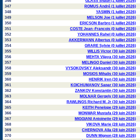
346
GLASS Shaun (1 juillet 2026)
347
ROMUS André (1 juillet 2026)
348
YASMIN (1 juillet 2026)
349
MELSON Joe (1 juillet 2026)
350
ERICSON Barbro (1 juillet 2026)
351
COSTE Jean -Francois (0 juillet 2026)
352
YOHANNES Rahel (0 juillet 2026)
353
AKKERMANN Albertus (0 juillet 2026)
354
GRARE Sylvie (0 juillet 2026)
355
WILLIS Victor (30 juin 2026)
356
MEHTA Vijaya (30 juin 2026)
357
MELINGO Daniel (30 juin 2026)
358
VYSOKOVSKY Aleksandr (30 juin 2026)
359
MOSIOS Mihalis (30 juin 2026)
360
HENRIK Iren (30 juin 2026)
361
KOICHUMANOV Sapar (30 juin 2026)
362
ZANKOV Konstantin (30 juin 2026)
363
MOLNAR Gergely (30 juin 2026)
364
RAWLINGS Richard M. Jr (30 juin 2026)
365
KEITH Penelope (29 juin 2026)
366
MONWAR Mustafa (29 juin 2026)
367
MIGGIANI Antoinette (29 juin 2026)
368
VIKOVA Marie (28 juin 2026)
369
CHERNOVA Alla (28 juin 2026)
370
DUNN Mignon (28 juin 2026)