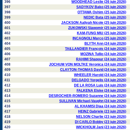
396
WOODHEAD Leslie (26 juin 2026)
397
SADYKOV Bako (25 juin 2026)
398
OTTAWA Oshim (25 juin 2026)
399
NEDIC Bata (25 juin 2026)
400
JACKSON Aaliyah Nicole (25 juin 2026)
401
ZUKOWSKI Slawomir (25 juin 2026)
402
KAM-FUNG MIU (25 juin 2026)
403
INCAGNOLI Marco (25 juin 2026)
404
BLYTH Ann (24 juin 2026)
405
TAILLANDIER François (24 juin 2026)
406
MOZINA Tullio (24 juin 2026)
407
RAHIMI Shapour (24 juin 2026)
408
JOCHUM VON MOLTKE Veronica (24 juin 2026)
409
CLAYTON-THOMAS David (24 juin 2026)
410
WHEELER Harold (24 juin 2026)
411
DELGADO Yorgelis (24 juin 2026)
412
DE LA ROSA Luis (24 juin 2026)
413
FALKENA Elske (24 juin 2026)
414
DESROCHER-ROMERO Suzanne (24 juin 2026)
415
SULLIVAN Michael-Vaughn (24 juin 2026)
416
AL KHAMISI Diaa (24 juin 2026)
417
HEINZ Gabriele (23 juin 2026)
418
NELSON Charlie (23 juin 2026)
419
DI CARLO Bobby (23 juin 2026)
420
WICKHOLM Jani (23 juin 2026)