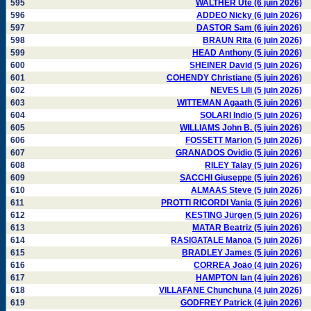
595
WALTHER Ute (6 juin 2026)
596
ADDEO Nicky (6 juin 2026)
597
DASTOR Sam (6 juin 2026)
598
BRAUN Rita (6 juin 2026)
599
HEAD Anthony (5 juin 2026)
600
SHEINER David (5 juin 2026)
601
COHENDY Christiane (5 juin 2026)
602
NEVES Lili (5 juin 2026)
603
WITTEMAN Agaath (5 juin 2026)
604
SOLARI Indio (5 juin 2026)
605
WILLIAMS John B. (5 juin 2026)
606
FOSSETT Marion (5 juin 2026)
607
GRANADOS Ovidio (5 juin 2026)
608
RILEY Talay (5 juin 2026)
609
SACCHI Giuseppe (5 juin 2026)
610
ALMAAS Steve (5 juin 2026)
611
PROTTI RICORDI Vania (5 juin 2026)
612
KESTING Jürgen (5 juin 2026)
613
MATAR Beatriz (5 juin 2026)
614
RASIGATALE Manoa (5 juin 2026)
615
BRADLEY James (5 juin 2026)
616
CORREA Joäo (4 juin 2026)
617
HAMPTON Ian (4 juin 2026)
618
VILLAFANE Chunchuna (4 juin 2026)
619
GODFREY Patrick (4 juin 2026)