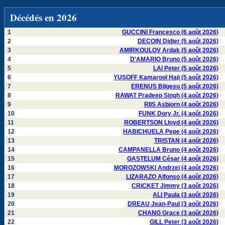
Décédés en 2026
1
GUCCINI Francesco (6 août 2026)
2
DECOIN Didier (5 août 2026)
3
AMIRKOULOV Ardak (5 août 2026)
4
D'AMARIO Bruno (5 août 2026)
5
LAI Peter (5 août 2026)
6
YUSOFF Kamarool Haji (5 août 2026)
7
ERENUS Bilgesu (5 août 2026)
8
RAWAT Pradeep Singh (4 août 2026)
9
RIIS Asbjorn (4 août 2026)
10
FUNK Dory Jr. (4 août 2026)
11
ROBERTSON Lloyd (4 août 2026)
12
HABICHUELA Pepe (4 août 2026)
13
TRISTAN (4 août 2026)
14
CAMPANELLA Bruno (4 août 2026)
15
GASTELUM César (4 août 2026)
16
MOROZOWSKI Andrzej (4 août 2026)
17
LIZARAZO Alfonso (4 août 2026)
18
CRICKET Jimmy (3 août 2026)
19
ALI Paula (3 août 2026)
20
DREAU Jean-Paul (3 août 2026)
21
CHANG Grace (3 août 2026)
22
GILL Peter (3 août 2026)