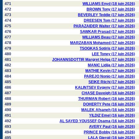
471
WILLIAMS Enyd (18 juin 2026)
472
BROWN Tony (17 juin 2026)
473
BEVERLEY Teddie (17 juin 2026)
474
DREESEN Tom (17 juin 2026)
475
PARAZAIDER Walter (17 juin 2026)
476
SAWKAR Prasad (17 juin 2026)
477
WILLIAMS Beau (17 juin 2026)
478
MARZABAN Mohamed (17 juin 2026)
479
TSOGKAS Sotiris (17 juin 2026)
480
LEE Toney (17 juin 2026)
481
JOHANNSDOTTIR Margret Helga (17 juin 2026)
482
MANIC Lidija (17 juin 2026)
483
MATHIE Kevin (17 juin 2026)
484
PAREJO Nonio (17 juin 2026)
485
SEIKE Riichi (17 juin 2026)
486
KALINTSEV Evgeny (17 juin 2026)
487
CHASE Daveigh (16 juin 2026)
488
THURMAN Robert (16 juin 2026)
489
DOHERTY Pete (16 juin 2026)
490
MALEK Afsaneh (16 juin 2026)
491
YILDIZ Emel (16 juin 2026)
492
AL SAYED YOUSSEF Osama (16 juin 2026)
493
AVERY Paul (16 juin 2026)
494
PRINCE Bobby (16 juin 2026)
495
LALA Gjergji (16 juin 2026)