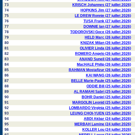
73
KRISCH Johannes (27 juillet 2026)
74
HOPKINS Jim (27 juillet 2026)
75
LE DREW Ronnie (27 juillet 2026)
76
TUSA Frank (27 juillet 2026)
77
DOWNIE Ian (27 juillet 2026)
78
TODOROVSKI Goce (26 juillet 2026)
79
HELD Marc (26 juillet 2026)
80
KNIZAK Milan (26 juillet 2026)
81
OLIVIER Linda (26 juillet 2026)
82
ROMERO Angelo (26 juillet 2026)
83
ANAND Suneil (26 juillet 2026)
84
MacHALE Philip (26 juillet 2026)
85
RAHMAN Mostafizur (26 juillet 2026)
86
KAI WANG (26 juillet 2026)
87
BELLE Marie-Paule (25 juillet 2026)
88
ODDIE Bill (25 juillet 2026)
89
AL RAMAHI Sabri (25 juillet 2026)
90
BOHR Daniel (25 juillet 2026)
91
MARGOLIN Leonid (25 juillet 2026)
92
LOMBARDO Virginia (25 juillet 2026)
93
LEUNG CHOI-YUEN (25 juillet 2026)
94
ABDI Akbar (24 juillet 2026)
95
MERBAH Lamine (24 juillet 2026)
96
KOLLER Lou (24 juillet 2026)