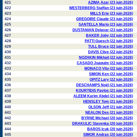
421
AZIMA Azar (23 juin 2026)
422
WESTERBERG Staffan (23 juin 2026)
423
MILLS Erie (23 juin 2026)
424
GREGOIRE Claude (23 juin 2026)
425
SANTELLA Mario (23 juin 2026)
426
DUSTANIAN Delavar (23 juin 2026)
427
BAKER Joby (22 juin 2026)
428
PATTI Guesch (22 juin 2026)
429
TULL Bruce (22 juin 2026)
430
DAVIS Clive (22 juin 2026)
431
NOZHKIN Mikhail (22 juin 2026)
432
CASADO Joaquim (22 juin 2026)
433
MONACO Vito (22 juin 2026)
434
SIMON Ken (22 juin 2026)
435
OPITZ Lary (22 juin 2026)
436
DESCHAMPS Noël (21 juin 2026)
437
KOURTIDIS Pavlos (21 juin 2026)
438
ALEEM Karim Abdel (21 juin 2026)
439
HENSLEY Tom (21 juin 2026)
440
OLSON Jeff (21 juin 2026)
441
NEALON Des (21 juin 2026)
442
BYRNE Michael (20 juin 2026)
443
DRAKULIC Slavenka (20 juin 2026)
444
BAROS Icuk (20 juin 2026)
445
SIMOR Andras (20 juin 2026)