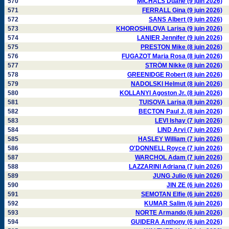
570
MICHALS Duane (9 juin 2026)
571
FERRALL Gina (9 juin 2026)
572
SANS Albert (9 juin 2026)
573
KHOROSHILOVA Larisa (9 juin 2026)
574
LANIER Jennifer (9 juin 2026)
575
PRESTON Mike (8 juin 2026)
576
FUGAZOT Maria Rosa (8 juin 2026)
577
STRÖM Nikke (8 juin 2026)
578
GREENIDGE Robert (8 juin 2026)
579
NADOLSKI Helmut (8 juin 2026)
580
KOLLANYI Agoston Jr. (8 juin 2026)
581
TUISOVA Larisa (8 juin 2026)
582
BECTON Paul J. (8 juin 2026)
583
LEVI Ishay (7 juin 2026)
584
LIND Arvi (7 juin 2026)
585
HASLEY William (7 juin 2026)
586
O'DONNELL Royce (7 juin 2026)
587
WARCHOL Adam (7 juin 2026)
588
LAZZARINI Adriana (7 juin 2026)
589
JUNG Julio (6 juin 2026)
590
JIN ZE (6 juin 2026)
591
SEMOTAN Elfie (6 juin 2026)
592
KUMAR Salim (6 juin 2026)
593
NORTE Armando (6 juin 2026)
594
GUIDERA Anthony (6 juin 2026)