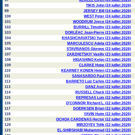
97
NERELL Loren (24 juillet 2026)
98
TIKIS John (24 juillet 2026)
99
JERSEY Bill (24 juillet 2026)
100
WEST Peter (24 juillet 2026)
101
WOODRUM Joyce (24 juillet 2026)
102
BURRILL Timothy (23 juillet 2026)
103
DORLÉAC Jean-Pierre (23 juillet 2026)
104
KHASHCHAVATSKI Yury (23 juillet 2026)
105
MARCULESCU Adela (23 juillet 2026)
106
STAVRIANOS Giorgos (23 juillet 2026)
107
ZARZHETSKIY Vasiliy (23 juillet 2026)
108
HIGASHINO Keigo (23 juillet 2026)
109
CLARKE Hope (23 juillet 2026)
110
KEARNEY KONEN Helen (23 juillet 2026)
111
SANASARDO Paul (23 juillet 2026)
112
BARRETO Luiz Carlos (22 juillet 2026)
113
GANZ Axel (22 juillet 2026)
114
RUSSELL Chuck (22 juillet 2026)
115
REPRESAS Luis (22 juillet 2026)
116
O'CONNOR Richard L. (22 juillet 2026)
117
DOERKSEN Brian (22 juillet 2026)
118
YAVIN Haim (22 juillet 2026)
119
OCHOA CARDENAS Hector (22 juillet 2026)
120
MIRZOYEV Tofik (22 juillet 2026)
121
EL-SHIRSHABI Muhammad (22 juillet 2026)