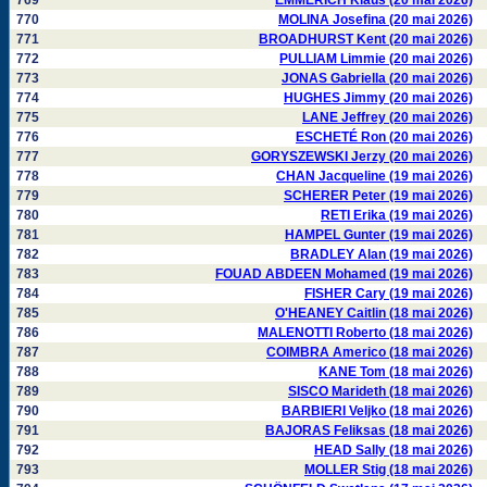
769
EMMERICH Klaus (20 mai 2026)
770
MOLINA Josefina (20 mai 2026)
771
BROADHURST Kent (20 mai 2026)
772
PULLIAM Limmie (20 mai 2026)
773
JONAS Gabriella (20 mai 2026)
774
HUGHES Jimmy (20 mai 2026)
775
LANE Jeffrey (20 mai 2026)
776
ESCHETÉ Ron (20 mai 2026)
777
GORYSZEWSKI Jerzy (20 mai 2026)
778
CHAN Jacqueline (19 mai 2026)
779
SCHERER Peter (19 mai 2026)
780
RETI Erika (19 mai 2026)
781
HAMPEL Gunter (19 mai 2026)
782
BRADLEY Alan (19 mai 2026)
783
FOUAD ABDEEN Mohamed (19 mai 2026)
784
FISHER Cary (19 mai 2026)
785
O'HEANEY Caitlin (18 mai 2026)
786
MALENOTTI Roberto (18 mai 2026)
787
COIMBRA Americo (18 mai 2026)
788
KANE Tom (18 mai 2026)
789
SISCO Marideth (18 mai 2026)
790
BARBIERI Veljko (18 mai 2026)
791
BAJORAS Feliksas (18 mai 2026)
792
HEAD Sally (18 mai 2026)
793
MOLLER Stig (18 mai 2026)