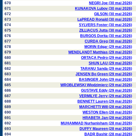
670
NEGRI Joe (30 mai 2026)
671
KUNAKOVA Lubov (30 mai 2026)
672
GILSON (30 mai 2026)
673
LaPREAD Ronald (30 mai 2026)
674
SYLVERS Foster (30 mai 2026)
675
ZILLIACUS Jutta (30 mai 2026)
676
BURGOS Dorita (30 mai 2026)
677
CURDA Greg (30 mai 2026)
678
MORIN Edgar (29 mai 2026)
679
WENDLANDT Matthias (29 mai 2026)
680
ORTAÇA Pedro (29 mai 2026)
681
SHUN LAU (29 mai 2026)
682
TARANU Sanda (29 mai 2026)
683
JENSEN Bo Green (29 mai 2026)
684
BASINGER John (29 mai 2026)
685
WROBLEWSKI Wlodzimierz (29 mai 2026)
686
GUSTAVE Eddy (29 mai 2026)
687
VERMILYE Jerry (29 mai 2026)
688
BENNETT Lauren (29 mai 2026)
689
MARCHETTI Will (28 mai 2026)
690
WESTON Ellen (28 mai 2026)
691
HRABETA Jan (28 mai 2026)
692
MUHAMMAD Nurhanisham (28 mai 2026)
693
DUFFY Maureen (28 mai 2026)
694
BADR Bashir (28 mai 2026)