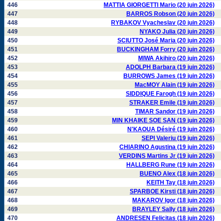
446
MATTIA GIORGETTI Mario (20 juin 2026)
447
BARROS Robson (20 juin 2026)
448
RYBAKOV Vyacheslav (20 juin 2026)
449
NYAKO Julia (20 juin 2026)
450
SCIUTTO José Maria (20 juin 2026)
451
BUCKINGHAM Forry (20 juin 2026)
452
MIWA Akihiro (20 juin 2026)
453
ADOLPH Barbara (19 juin 2026)
454
BURROWS James (19 juin 2026)
455
MacMOY Alain (19 juin 2026)
456
SIDDIQUE Farogh (19 juin 2026)
457
STRAKER Emile (19 juin 2026)
458
TIMAR Sandor (19 juin 2026)
459
MIN KHAIKE SOE SAN (19 juin 2026)
460
N'KAOUA Désiré (19 juin 2026)
461
SEPI Valeriu (19 juin 2026)
462
CHIARINO Agustina (19 juin 2026)
463
VERDINS Martins Jr (19 juin 2026)
464
HALLBERG Rune (19 juin 2026)
465
BUENO Alex (18 juin 2026)
466
KEITH Tay (18 juin 2026)
467
SPARBOE Kirsti (18 juin 2026)
468
MAKAROV Igor (18 juin 2026)
469
BRAYLEY Sally (18 juin 2026)
470
ANDRESEN Felicitas (18 juin 2026)