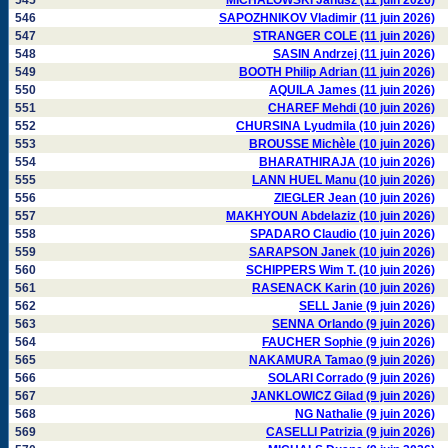
545
MICHALOWSKI Janusz (11 juin 2026)
546
SAPOZHNIKOV Vladimir (11 juin 2026)
547
STRANGER COLE (11 juin 2026)
548
SASIN Andrzej (11 juin 2026)
549
BOOTH Philip Adrian (11 juin 2026)
550
AQUILA James (11 juin 2026)
551
CHAREF Mehdi (10 juin 2026)
552
CHURSINA Lyudmila (10 juin 2026)
553
BROUSSE Michèle (10 juin 2026)
554
BHARATHIRAJA (10 juin 2026)
555
LANN HUEL Manu (10 juin 2026)
556
ZIEGLER Jean (10 juin 2026)
557
MAKHYOUN Abdelaziz (10 juin 2026)
558
SPADARO Claudio (10 juin 2026)
559
SARAPSON Janek (10 juin 2026)
560
SCHIPPERS Wim T. (10 juin 2026)
561
RASENACK Karin (10 juin 2026)
562
SELL Janie (9 juin 2026)
563
SENNA Orlando (9 juin 2026)
564
FAUCHER Sophie (9 juin 2026)
565
NAKAMURA Tamao (9 juin 2026)
566
SOLARI Corrado (9 juin 2026)
567
JANKLOWICZ Gilad (9 juin 2026)
568
NG Nathalie (9 juin 2026)
569
CASELLI Patrizia (9 juin 2026)