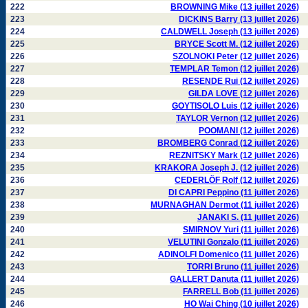
222
BROWNING Mike (13 juillet 2026)
223
DICKINS Barry (13 juillet 2026)
224
CALDWELL Joseph (13 juillet 2026)
225
BRYCE Scott M. (12 juillet 2026)
226
SZOLNOKI Peter (12 juillet 2026)
227
TEMPLAR Temon (12 juillet 2026)
228
RESENDE Rui (12 juillet 2026)
229
GILDA LOVE (12 juillet 2026)
230
GOYTISOLO Luis (12 juillet 2026)
231
TAYLOR Vernon (12 juillet 2026)
232
POOMANI (12 juillet 2026)
233
BROMBERG Conrad (12 juillet 2026)
234
REZNITSKY Mark (12 juillet 2026)
235
KRAKORA Joseph J. (12 juillet 2026)
236
CEDERLÖF Rolf (12 juillet 2026)
237
DI CAPRI Peppino (11 juillet 2026)
238
MURNAGHAN Dermot (11 juillet 2026)
239
JANAKI S. (11 juillet 2026)
240
SMIRNOV Yuri (11 juillet 2026)
241
VELUTINI Gonzalo (11 juillet 2026)
242
ADINOLFI Domenico (11 juillet 2026)
243
TORRI Bruno (11 juillet 2026)
244
GALLERT Danuta (11 juillet 2026)
245
FARRELL Bob (11 juillet 2026)
246
HO Wai Ching (10 juillet 2026)