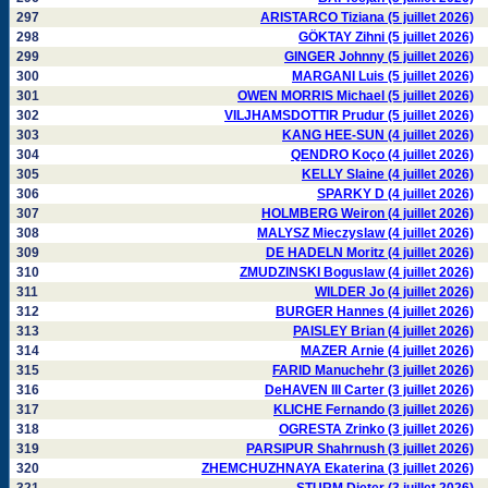
297
ARISTARCO Tiziana (5 juillet 2026)
298
GÖKTAY Zihni (5 juillet 2026)
299
GINGER Johnny (5 juillet 2026)
300
MARGANI Luis (5 juillet 2026)
301
OWEN MORRIS Michael (5 juillet 2026)
302
VILJHAMSDOTTIR Prudur (5 juillet 2026)
303
KANG HEE-SUN (4 juillet 2026)
304
QENDRO Koço (4 juillet 2026)
305
KELLY Slaine (4 juillet 2026)
306
SPARKY D (4 juillet 2026)
307
HOLMBERG Weiron (4 juillet 2026)
308
MALYSZ Mieczyslaw (4 juillet 2026)
309
DE HADELN Moritz (4 juillet 2026)
310
ZMUDZINSKI Boguslaw (4 juillet 2026)
311
WILDER Jo (4 juillet 2026)
312
BURGER Hannes (4 juillet 2026)
313
PAISLEY Brian (4 juillet 2026)
314
MAZER Arnie (4 juillet 2026)
315
FARID Manuchehr (3 juillet 2026)
316
DeHAVEN III Carter (3 juillet 2026)
317
KLICHE Fernando (3 juillet 2026)
318
OGRESTA Zrinko (3 juillet 2026)
319
PARSIPUR Shahrnush (3 juillet 2026)
320
ZHEMCHUZHNAYA Ekaterina (3 juillet 2026)