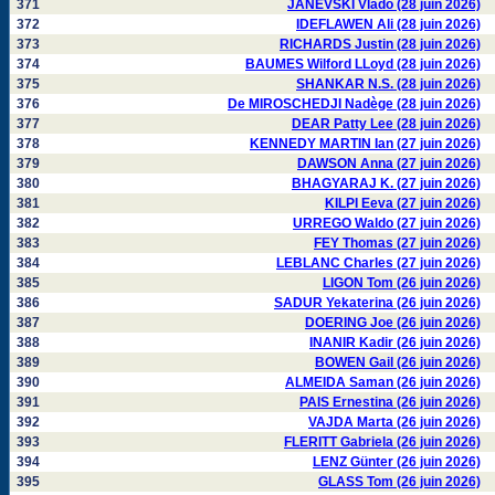
371
JANEVSKI Vlado (28 juin 2026)
372
IDEFLAWEN Ali (28 juin 2026)
373
RICHARDS Justin (28 juin 2026)
374
BAUMES Wilford LLoyd (28 juin 2026)
375
SHANKAR N.S. (28 juin 2026)
376
De MIROSCHEDJI Nadège (28 juin 2026)
377
DEAR Patty Lee (28 juin 2026)
378
KENNEDY MARTIN Ian (27 juin 2026)
379
DAWSON Anna (27 juin 2026)
380
BHAGYARAJ K. (27 juin 2026)
381
KILPI Eeva (27 juin 2026)
382
URREGO Waldo (27 juin 2026)
383
FEY Thomas (27 juin 2026)
384
LEBLANC Charles (27 juin 2026)
385
LIGON Tom (26 juin 2026)
386
SADUR Yekaterina (26 juin 2026)
387
DOERING Joe (26 juin 2026)
388
INANIR Kadir (26 juin 2026)
389
BOWEN Gail (26 juin 2026)
390
ALMEIDA Saman (26 juin 2026)
391
PAIS Ernestina (26 juin 2026)
392
VAJDA Marta (26 juin 2026)
393
FLERITT Gabriela (26 juin 2026)
394
LENZ Günter (26 juin 2026)
395
GLASS Tom (26 juin 2026)