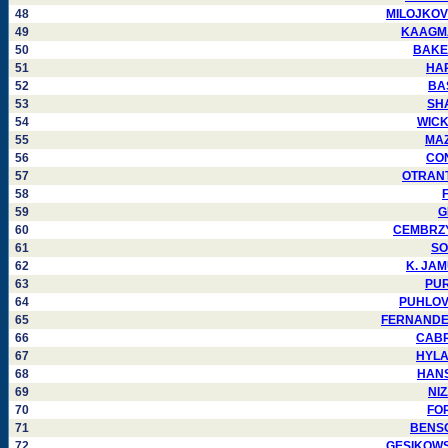
48
MILOJKOVIC
49
KAAGMAN
50
BAKER 
51
HAR
52
BAS
53
SHA
54
WICKH
55
MAZZ
56
CON
57
OTRANTO
58
F
59
G
60
CEMBRZYN
61
SO
62
K. JAMU
63
PURJ
64
PUHLOVSK
65
FERNANDEZ 
66
CABRE
67
HYLAN
68
HANSA
69
NIZ
70
FOR
71
BENSON
72
GESIKOWSKI