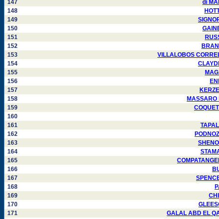
147
di MA
148
HOTTL
149
SIGNORE
150
GAINE
151
RUSS
152
BRANDO
153
VILLALOBOS CORRELLA 
154
CLAYDEN
155
MAGAL
156
ENK
157
KERZEL
158
MASSARO Fr
159
COQUET F
160
161
TAPALA
162
PODNOZOV
163
SHENOU
164
STAMAT
165
COMPATANGELO 
166
BU
167
SPENCER
168
P
169
CHI
170
GLEESON
171
GALAL ABD EL QAWI