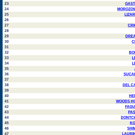
23
GASTE
24
MOROZOWSK
25
LIZAR
26
27
CRI
28
29
DREAU
30
C
31
32
BON
33
L
34
L
35
36
SUCALD
37
38
DEL CA
39
40
HEL
41
WOODS HOD
42
FAGUN
43
PAS
44
DONTCHE
45
KO
46
SHIM
47
LAURIN 