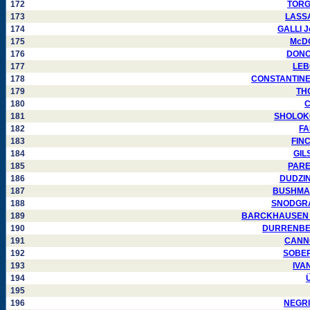
172
TORGO
173
LASSAL
174
GALLI Jo
175
McDO
176
DONOV
177
LEBO
178
CONSTANTINESC
179
THO
180
C
181
SHOLOKOV
182
FA
183
FINC
184
GILS
185
PAREJ
186
DUDZINS
187
BUSHMAKI
188
SNODGRASS
189
BARCKHAUSEN Chr
190
DURRENBERG
191
CANNON
192
SOBERS
193
IVAN
194
Ü
195
196
NEGRIN