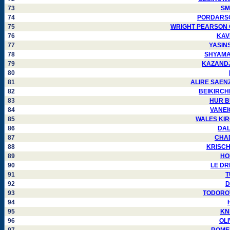
73
SMI
74
PORDARSON 
75
WRIGHT PEARSON Car
76
KAVI
77
YASINSK
78
SHYAMALA
79
KAZANDJIE
80
81
ALIRE SAENZ 
82
BEIKIRCHER
83
HUR BU
84
VANEIG
85
WALES KIRGO
86
DALM
87
CHAD
88
KRISCH 
89
HOP
90
LE DRE
91
T
92
D
93
TODOROVS
94
95
KNI
96
OLI