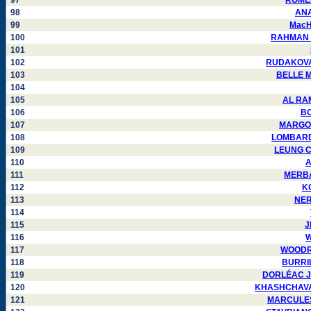
97
ROMERO
98
ANAN
99
MacHA
100
RAHMAN Mo
101
102
RUDAKOVA L
103
BELLE Ma
104
105
AL RAMA
106
BO
107
MARGOLI
108
LOMBARDO 
109
LEUNG CH
110
A
111
MERBAH
112
KO
113
NERE
114
115
J
116
W
117
WOODRUM
118
BURRILL
119
DORLÉAC Jea
120
KHASHCHAVATSK
121
MARCULESCU