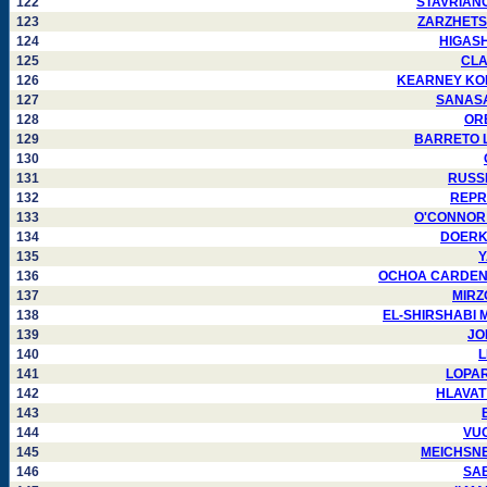
122
STAVRIANOS
123
ZARZHETSKIY
124
HIGASHI
125
CLAR
126
KEARNEY KONEN
127
SANASAR
128
ORB
129
BARRETO Lui
130
131
RUSSEL
132
REPRE
133
O'CONNOR Ri
134
DOERKSE
135
Y
136
OCHOA CARDENAS 
137
MIRZO
138
EL-SHIRSHABI Mu
139
JON
140
L
141
LOPARY
142
HLAVATY 
143
144
VUC
145
MEICHSNER 
146
SAB