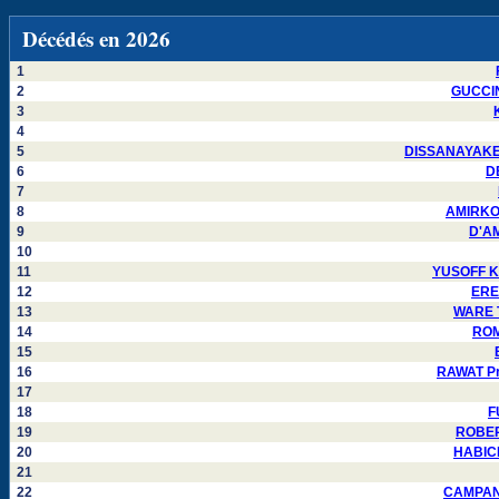
Décédés en 2026
1
2
GUCCIN
3
4
5
DISSANAYAKE W
6
DE
7
8
AMIRKOU
9
D'AM
10
11
YUSOFF Ka
12
EREN
13
WARE T
14
ROM
15
16
RAWAT Pra
17
18
F
19
ROBERT
20
HABICH
21
22
CAMPANE