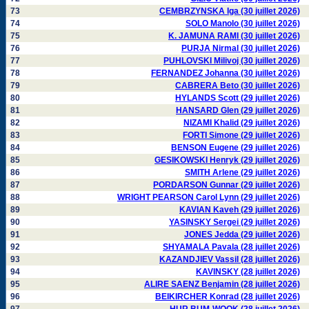
73
CEMBRZYNSKA Iga (30 juillet 2026)
74
SOLO Manolo (30 juillet 2026)
75
K. JAMUNA RAMI (30 juillet 2026)
76
PURJA Nirmal (30 juillet 2026)
77
PUHLOVSKI Milivoj (30 juillet 2026)
78
FERNANDEZ Johanna (30 juillet 2026)
79
CABRERA Beto (30 juillet 2026)
80
HYLANDS Scott (29 juillet 2026)
81
HANSARD Glen (29 juillet 2026)
82
NIZAMI Khalid (29 juillet 2026)
83
FORTI Simone (29 juillet 2026)
84
BENSON Eugene (29 juillet 2026)
85
GESIKOWSKI Henryk (29 juillet 2026)
86
SMITH Arlene (29 juillet 2026)
87
PORDARSON Gunnar (29 juillet 2026)
88
WRIGHT PEARSON Carol Lynn (29 juillet 2026)
89
KAVIAN Kaveh (29 juillet 2026)
90
YASINSKY Sergei (29 juillet 2026)
91
JONES Jedda (29 juillet 2026)
92
SHYAMALA Pavala (28 juillet 2026)
93
KAZANDJIEV Vassil (28 juillet 2026)
94
KAVINSKY (28 juillet 2026)
95
ALIRE SAENZ Benjamin (28 juillet 2026)
96
BEIKIRCHER Konrad (28 juillet 2026)