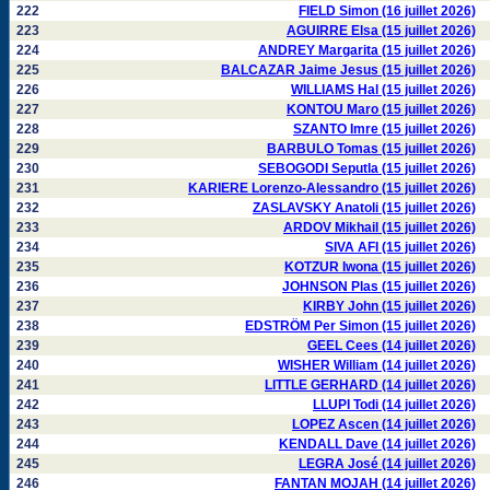
222
FIELD Simon (16 juillet 2026)
223
AGUIRRE Elsa (15 juillet 2026)
224
ANDREY Margarita (15 juillet 2026)
225
BALCAZAR Jaime Jesus (15 juillet 2026)
226
WILLIAMS Hal (15 juillet 2026)
227
KONTOU Maro (15 juillet 2026)
228
SZANTO Imre (15 juillet 2026)
229
BARBULO Tomas (15 juillet 2026)
230
SEBOGODI Seputla (15 juillet 2026)
231
KARIERE Lorenzo-Alessandro (15 juillet 2026)
232
ZASLAVSKY Anatoli (15 juillet 2026)
233
ARDOV Mikhail (15 juillet 2026)
234
SIVA AFI (15 juillet 2026)
235
KOTZUR Iwona (15 juillet 2026)
236
JOHNSON Plas (15 juillet 2026)
237
KIRBY John (15 juillet 2026)
238
EDSTRÖM Per Simon (15 juillet 2026)
239
GEEL Cees (14 juillet 2026)
240
WISHER William (14 juillet 2026)
241
LITTLE GERHARD (14 juillet 2026)
242
LLUPI Todi (14 juillet 2026)
243
LOPEZ Ascen (14 juillet 2026)
244
KENDALL Dave (14 juillet 2026)
245
LEGRA José (14 juillet 2026)
246
FANTAN MOJAH (14 juillet 2026)