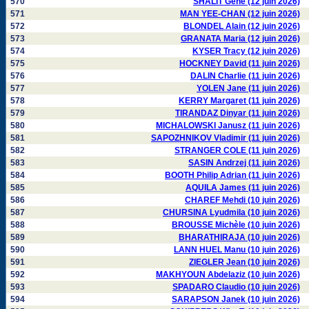
570
SHALIT Gene (12 juin 2026)
571
MAN YEE-CHAN (12 juin 2026)
572
BLONDEL Alain (12 juin 2026)
573
GRANATA Maria (12 juin 2026)
574
KYSER Tracy (12 juin 2026)
575
HOCKNEY David (11 juin 2026)
576
DALIN Charlie (11 juin 2026)
577
YOLEN Jane (11 juin 2026)
578
KERRY Margaret (11 juin 2026)
579
TIRANDAZ Dinyar (11 juin 2026)
580
MICHALOWSKI Janusz (11 juin 2026)
581
SAPOZHNIKOV Vladimir (11 juin 2026)
582
STRANGER COLE (11 juin 2026)
583
SASIN Andrzej (11 juin 2026)
584
BOOTH Philip Adrian (11 juin 2026)
585
AQUILA James (11 juin 2026)
586
CHAREF Mehdi (10 juin 2026)
587
CHURSINA Lyudmila (10 juin 2026)
588
BROUSSE Michèle (10 juin 2026)
589
BHARATHIRAJA (10 juin 2026)
590
LANN HUEL Manu (10 juin 2026)
591
ZIEGLER Jean (10 juin 2026)
592
MAKHYOUN Abdelaziz (10 juin 2026)
593
SPADARO Claudio (10 juin 2026)
594
SARAPSON Janek (10 juin 2026)