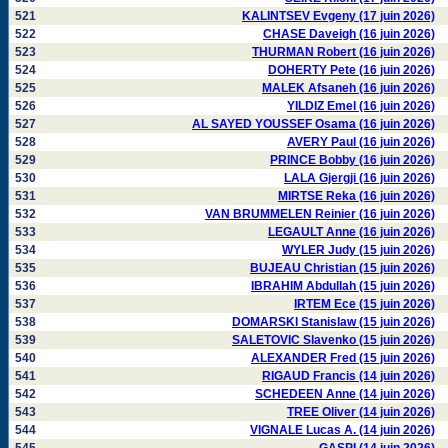
521
KALINTSEV Evgeny (17 juin 2026)
522
CHASE Daveigh (16 juin 2026)
523
THURMAN Robert (16 juin 2026)
524
DOHERTY Pete (16 juin 2026)
525
MALEK Afsaneh (16 juin 2026)
526
YILDIZ Emel (16 juin 2026)
527
AL SAYED YOUSSEF Osama (16 juin 2026)
528
AVERY Paul (16 juin 2026)
529
PRINCE Bobby (16 juin 2026)
530
LALA Gjergji (16 juin 2026)
531
MIRTSE Reka (16 juin 2026)
532
VAN BRUMMELEN Reinier (16 juin 2026)
533
LEGAULT Anne (16 juin 2026)
534
WYLER Judy (15 juin 2026)
535
BUJEAU Christian (15 juin 2026)
536
IBRAHIM Abdullah (15 juin 2026)
537
IRTEM Ece (15 juin 2026)
538
DOMARSKI Stanislaw (15 juin 2026)
539
SALETOVIC Slavenko (15 juin 2026)
540
ALEXANDER Fred (15 juin 2026)
541
RIGAUD Francis (14 juin 2026)
542
SCHEDEEN Anne (14 juin 2026)
543
TREE Oliver (14 juin 2026)
544
VIGNALE Lucas A. (14 juin 2026)