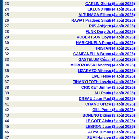
23
CARLIN Gloria (5 août 2026)
24
EKLUND Nils (4 août 2026)
25
ALTUNAGA Eliseo (4 août 2026)
26
RAWAT Pradeep Singh (4 août 2026)
27
RIIS Asbjorn (4 août 2026)
28
FUNK Dory Jr. (4 août 2026)
29
ROBERTSON Lloyd (4 août 2026)
30
HABICHUELA Pepe (4 août 2026)
31
TRISTAN (4 août 2026)
32
CAMPANELLA Bruno (4 août 2026)
33
GASTELUM César (4 août 2026)
34
MOROZOWSKI Andrzej (4 août 2026)
35
LIZARAZO Alfonso (4 août 2026)
36
LIPE Felipe (4 août 2026)
37
TIHANYI TOTH Laszlo (4 août 2026)
38
CRICKET Jimmy (3 août 2026)
39
ALI Paula (3 août 2026)
40
DREAU Jean-Paul (3 août 2026)
41
CHANG Grace (3 août 2026)
42
GILL Peter (3 août 2026)
43
BONENG Diding (3 août 2026)
44
LE GOFF Alain (3 août 2026)
45
LEBRON Juan (3 août 2026)
46
ATIYA Dimbo (3 août 2026)
47
SUMI Hanayo (3 août 2026)