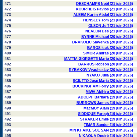
471
DESCHAMPS Noël (21 juin 2026)
472
KOURTIDIS Pavlos (21 juin 2026)
473
ALEEM Karim Abdel (21 juin 2026)
474
HENSLEY Tom (21 juin 2026)
475
OLSON Jeff (21 juin 2026)
476
NEALON Des (21 juin 2026)
477
BYRNE Michael (20 juin 2026)
478
DRAKULIC Slavenka (20 juin 2026)
479
BAROS Icuk (20 juin 2026)
480
SIMOR Andras (20 juin 2026)
481
MATTIA GIORGETTI Mario (20 juin 2026)
482
BARROS Robson (20 juin 2026)
483
RYBAKOV Vyacheslav (20 juin 2026)
484
NYAKO Julia (20 juin 2026)
485
SCIUTTO José Maria (20 juin 2026)
486
BUCKINGHAM Forry (20 juin 2026)
487
MIWA Akihiro (20 juin 2026)
488
ADOLPH Barbara (19 juin 2026)
489
BURROWS James (19 juin 2026)
490
MacMOY Alain (19 juin 2026)
491
SIDDIQUE Farogh (19 juin 2026)
492
STRAKER Emile (19 juin 2026)
493
TIMAR Sandor (19 juin 2026)
494
MIN KHAIKE SOE SAN (19 juin 2026)
495
N'KAOUA Désiré (19 juin 2026)