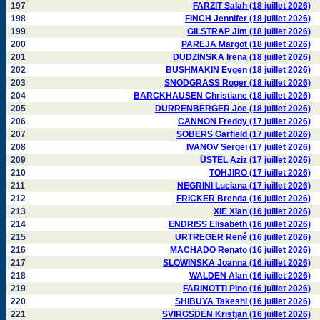
197
FARZIT Salah (18 juillet 2026)
198
FINCH Jennifer (18 juillet 2026)
199
GILSTRAP Jim (18 juillet 2026)
200
PAREJA Margot (18 juillet 2026)
201
DUDZINSKA Irena (18 juillet 2026)
202
BUSHMAKIN Evgen (18 juillet 2026)
203
SNODGRASS Roger (18 juillet 2026)
204
BARCKHAUSEN Christiane (18 juillet 2026)
205
DURRENBERGER Joe (18 juillet 2026)
206
CANNON Freddy (17 juillet 2026)
207
SOBERS Garfield (17 juillet 2026)
208
IVANOV Sergei (17 juillet 2026)
209
ÜSTEL Aziz (17 juillet 2026)
210
TOHJIRO (17 juillet 2026)
211
NEGRINI Luciana (17 juillet 2026)
212
FRICKER Brenda (16 juillet 2026)
213
XIE Xian (16 juillet 2026)
214
ENDRISS Elisabeth (16 juillet 2026)
215
URTREGER René (16 juillet 2026)
216
MACHADO Renato (16 juillet 2026)
217
SLOWINSKA Joanna (16 juillet 2026)
218
WALDEN Alan (16 juillet 2026)
219
FARINOTTI Pino (16 juillet 2026)
220
SHIBUYA Takeshi (16 juillet 2026)
221
SVIRGSDEN Kristjan (16 juillet 2026)