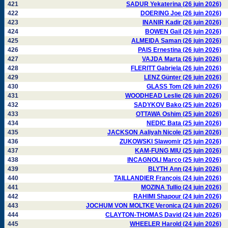
421
SADUR Yekaterina (26 juin 2026)
422
DOERING Joe (26 juin 2026)
423
INANIR Kadir (26 juin 2026)
424
BOWEN Gail (26 juin 2026)
425
ALMEIDA Saman (26 juin 2026)
426
PAIS Ernestina (26 juin 2026)
427
VAJDA Marta (26 juin 2026)
428
FLERITT Gabriela (26 juin 2026)
429
LENZ Günter (26 juin 2026)
430
GLASS Tom (26 juin 2026)
431
WOODHEAD Leslie (26 juin 2026)
432
SADYKOV Bako (25 juin 2026)
433
OTTAWA Oshim (25 juin 2026)
434
NEDIC Bata (25 juin 2026)
435
JACKSON Aaliyah Nicole (25 juin 2026)
436
ZUKOWSKI Slawomir (25 juin 2026)
437
KAM-FUNG MIU (25 juin 2026)
438
INCAGNOLI Marco (25 juin 2026)
439
BLYTH Ann (24 juin 2026)
440
TAILLANDIER François (24 juin 2026)
441
MOZINA Tullio (24 juin 2026)
442
RAHIMI Shapour (24 juin 2026)
443
JOCHUM VON MOLTKE Veronica (24 juin 2026)
444
CLAYTON-THOMAS David (24 juin 2026)
445
WHEELER Harold (24 juin 2026)