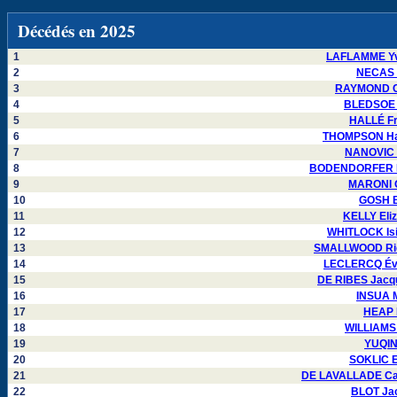
Décédés en 2025
1
LAFLAMME Yv
2
NECAS P
3
RAYMOND Ca
4
BLEDSOE J
5
HALLÉ Fr
6
THOMPSON Hay
7
NANOVIC M
8
BODENDORFER Da
9
MARONI O
10
GOSH B
11
KELLY Eli
12
WHITLOCK Isi
13
SMALLWOOD Ric
14
LECLERCQ Éve
15
DE RIBES Jacqu
16
INSUA M
17
HEAP 
18
WILLIAMS 
19
YUQIN
20
SOKLIC E
21
DE LAVALLADE Ca
22
BLOT Jac