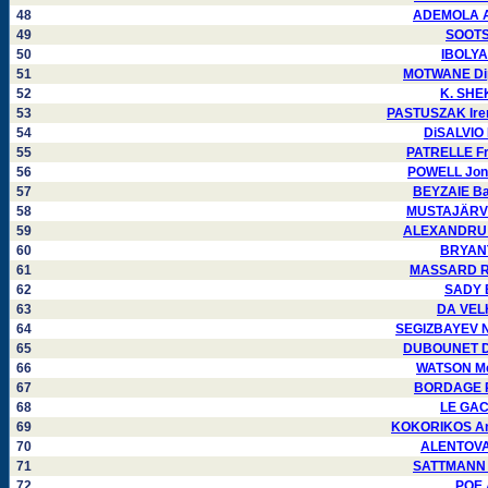
48
ADEMOLA Al
49
SOOTS 
50
IBOLYA
51
MOTWANE Dip
52
K. SHE
53
PASTUSZAK Iren
54
DiSALVIO 
55
PATRELLE Fr
56
POWELL Jona
57
BEYZAIE Ba
58
MUSTAJÄRVI 
59
ALEXANDRU R
60
BRYANT
61
MASSARD Ro
62
SADY 
63
DA VELH
64
SEGIZBAYEV Nu
65
DUBOUNET Dé
66
WATSON Mel
67
BORDAGE Pi
68
LE GAC
69
KOKORIKOS Ant
70
ALENTOVA 
71
SATTMANN P
72
POE 