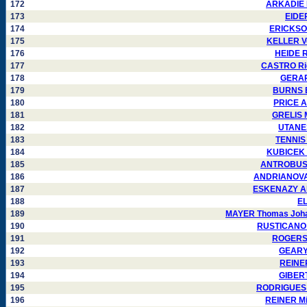
172
ARKADIE K
173
EIDE
174
ERICKSON
175
KELLER Ve
176
HEIDE R
177
CASTRO Ric
178
GERARD
179
BURNS Bo
180
PRICE A
181
GRELIS M
182
UTANES
183
TENNIS 
184
KUBICEK J
185
ANTROBUS J
186
ANDRIANOVA I
187
ESKENAZY Alb
188
EL
189
MAYER Thomas Joha
190
RUSTICANO 
191
ROGERS 
192
GEARY 
193
REINER
194
GIBERT
195
RODRIGUES 
196
REINER Mi