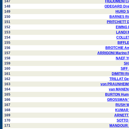
147
FIGLIOMENI C
148
ODEGARD Drew
149
HURD Sh
150
BARNES Ric
151
PRITCHETT Da
152
EWING R
153
LANDI M
154
COLLET
155
BIFFLE
156
BROTCHIE Ama
157
ARRIGONI Marino F
158
NAEF Yv
159
SH
160
SIFF
161
DIMITRI R
162
TRILLAT Ge
163
von PRAUNHEIM 
164
van MANEN 
165
BURTON Humph
166
GROSSMAN Vi
167
RUSH Wi
168
KUMAR K
169
ARNETT 
170
SOTTO 
171
MANDOUR Ne