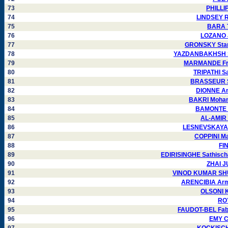
73
PHILLI
74
LINDSEY R
75
BARA T
76
LOZANO J
77
GRONSKY Stani
78
YAZDANBAKHSH Sh
79
MARMANDE Fra
80
TRIPATHI S
81
BRASSEUR S
82
DIONNE An
83
BAKRI Moham
84
BAMONTE P
85
AL-AMIR 
86
LESNEVSKAYA I
87
COPPINI Ma
88
FI
89
EDIRISINGHE Sathisch
90
ZHAI J
91
VINOD KUMAR SHU
92
ARENCIBIA Arm
93
OLSONI K
94
ROY
95
FAUDOT-BEL Fabi
96
EMY C