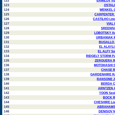
122
ERMILOV Vla
123
OSTALI
124
WENKEL Or
125
CARPENTER L
126
CASTILHO Lind
127
VIAL 
128
SREENIVA
129
LOBOTSKY Ana
130
URBANIAK Mi
131
BUGALLO C
132
EL ALAYLI
133
EL ALFY So
134
RIDGELY STORM Pat
135
ZERQUERA Rau
136
MOTOHASHI Se
137
CHASE Ro
138
GARDENHIRE Ral
139
RANSONE Ja
140
BERDA Cl
141
ARNTZEN Ar
142
YOON Seok
143
BOCK Ro
144
CHESHIRE Lor
145
ABRAHAMS M
146
DENISOV Ni