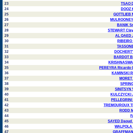
23
TSAO D
24
DOOZ K
25
GOTTLIEB M
26
MULROONEY J
27
BANIK Sr
28
STEWART Clayt
29
AL QAED J
30
RIBEIRO 
31
TASSONE 
32
DOCHERTY 
33
BARDOT Bri
34
KRISHNASWAMY
35
PEREYRA Ricardo C
36
KAMINSKI R
37
MORET P
38
SPRING
39
SINITSYN 
40
KULCZYCKI J
41
PELLEGRINI 
42
TREMOUROUX Thi
43
RODD Ma
44
F
45
SAYED Daoud A
46
WALPOLA L
47
GRAFFMAN G