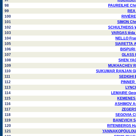
97
KOCKISCH 
98
PAUREILHE Chri
99
REA 
100
RIVIÈRE
101
SIMON Chr
102
SCHULTHEISS Wa
103
VARGAS Iéda 
104
NEL.LO Fra
105
SIARETTA Ar
106
BISPURI 
107
GLASS K
108
SHEN YAO
109
MUKHACHEV Ro
110
SUKUMAR RANJAN GHO
111
SEDIGHI 
112
PINNER 
113
LYNCH
114
LEMAIRE Geor
115
KEMENES F
116
ASHIMOV As
117
ZEGERS 
118
SEGOVIA Cl
119
BANEVICH Se
120
RITENBERGS Har
121
YANNAKOPÖULOU D