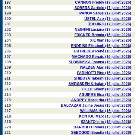
197
CANNON Freddy (17 juillet 2026)
198
SOBERS Garfield (17 juillet 2026)
199
IVANOV Sergei (17 juillet 2026)
200
ÜSTEL Aziz (17 juillet 2026)
201
TOHJIRO (17 juillet 2026)
202
NEGRINI Luciana (17 juillet 2026)
203
FRICKER Brenda (16 juillet 2026)
204
XIE Xian (16 juillet 2026)
205
ENDRISS Elisabeth (16 juillet 2026)
206
URTREGER René (16 juillet 2026)
207
MACHADO Renato (16 juillet 2026)
208
SLOWINSKA Joanna (16 juillet 2026)
209
WALDEN Alan (16 juillet 2026)
210
FARINOTTI Pino (16 juillet 2026)
211
SHIBUYA Takeshi (16 juillet 2026)
212
SVIRGSDEN Kristjan (16 juillet 2026)
213
FIELD Simon (16 juillet 2026)
214
AGUIRRE Elsa (15 juillet 2026)
215
ANDREY Margarita (15 juillet 2026)
216
BALCAZAR Jaime Jesus (15 juillet 2026)
217
WILLIAMS Hal (15 juillet 2026)
218
KONTOU Maro (15 juillet 2026)
219
SZANTO Imre (15 juillet 2026)
220
BARBULO Tomas (15 juillet 2026)
221
SEBOGODI Seputla (15 juillet 2026)