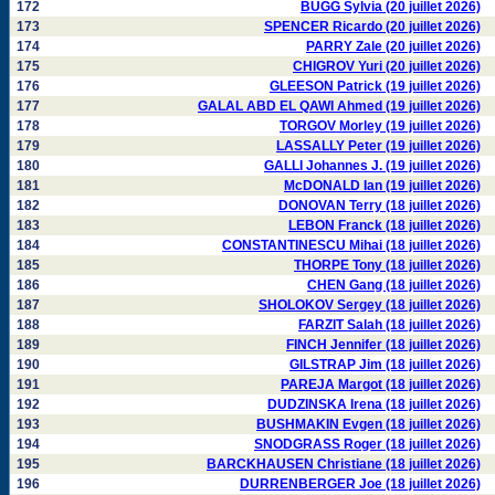
172
BUGG Sylvia (20 juillet 2026)
173
SPENCER Ricardo (20 juillet 2026)
174
PARRY Zale (20 juillet 2026)
175
CHIGROV Yuri (20 juillet 2026)
176
GLEESON Patrick (19 juillet 2026)
177
GALAL ABD EL QAWI Ahmed (19 juillet 2026)
178
TORGOV Morley (19 juillet 2026)
179
LASSALLY Peter (19 juillet 2026)
180
GALLI Johannes J. (19 juillet 2026)
181
McDONALD Ian (19 juillet 2026)
182
DONOVAN Terry (18 juillet 2026)
183
LEBON Franck (18 juillet 2026)
184
CONSTANTINESCU Mihai (18 juillet 2026)
185
THORPE Tony (18 juillet 2026)
186
CHEN Gang (18 juillet 2026)
187
SHOLOKOV Sergey (18 juillet 2026)
188
FARZIT Salah (18 juillet 2026)
189
FINCH Jennifer (18 juillet 2026)
190
GILSTRAP Jim (18 juillet 2026)
191
PAREJA Margot (18 juillet 2026)
192
DUDZINSKA Irena (18 juillet 2026)
193
BUSHMAKIN Evgen (18 juillet 2026)
194
SNODGRASS Roger (18 juillet 2026)
195
BARCKHAUSEN Christiane (18 juillet 2026)
196
DURRENBERGER Joe (18 juillet 2026)