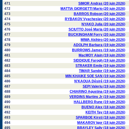
471
SIMOR Andras (20 juin 2026)
472
MATTIA GIORGETTI Mario (20 juin 2026)
473
BARROS Robson (20 juin 2026)
474
RYBAKOV Vyacheslav (20 juin 2026)
475
NYAKO Julia (20 juin 2026)
476
SCIUTTO José Maria (20 juin 2026)
477
BUCKINGHAM Forry (20 juin 2026)
478
MIWA Akihiro (20 juin 2026)
479
ADOLPH Barbara (19 juin 2026)
480
BURROWS James (19 juin 2026)
481
MacMOY Alain (19 juin 2026)
482
SIDDIQUE Farogh (19 juin 2026)
483
STRAKER Emile (19 juin 2026)
484
TIMAR Sandor (19 juin 2026)
485
MIN KHAIKE SOE SAN (19 juin 2026)
486
N'KAOUA Désiré (19 juin 2026)
487
SEPI Valeriu (19 juin 2026)
488
CHIARINO Agustina (19 juin 2026)
489
VERDINS Martins Jr (19 juin 2026)
490
HALLBERG Rune (19 juin 2026)
491
BUENO Alex (18 juin 2026)
492
KEITH Tay (18 juin 2026)
493
SPARBOE Kirsti (18 juin 2026)
494
MAKAROV Igor (18 juin 2026)
495
BRAYLEY Sally (18 juin 2026)