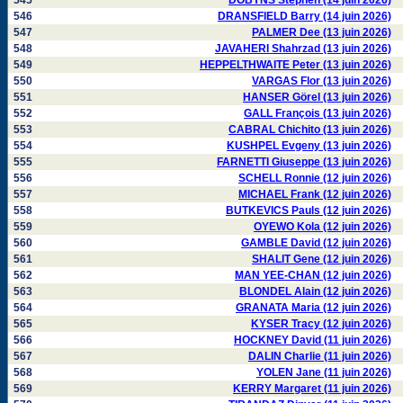
545
DOBYNS Stephen (14 juin 2026)
546
DRANSFIELD Barry (14 juin 2026)
547
PALMER Dee (13 juin 2026)
548
JAVAHERI Shahrzad (13 juin 2026)
549
HEPPELTHWAITE Peter (13 juin 2026)
550
VARGAS Flor (13 juin 2026)
551
HANSER Görel (13 juin 2026)
552
GALL François (13 juin 2026)
553
CABRAL Chichito (13 juin 2026)
554
KUSHPEL Evgeny (13 juin 2026)
555
FARNETTI Giuseppe (13 juin 2026)
556
SCHELL Ronnie (12 juin 2026)
557
MICHAEL Frank (12 juin 2026)
558
BUTKEVICS Pauls (12 juin 2026)
559
OYEWO Kola (12 juin 2026)
560
GAMBLE David (12 juin 2026)
561
SHALIT Gene (12 juin 2026)
562
MAN YEE-CHAN (12 juin 2026)
563
BLONDEL Alain (12 juin 2026)
564
GRANATA Maria (12 juin 2026)
565
KYSER Tracy (12 juin 2026)
566
HOCKNEY David (11 juin 2026)
567
DALIN Charlie (11 juin 2026)
568
YOLEN Jane (11 juin 2026)
569
KERRY Margaret (11 juin 2026)