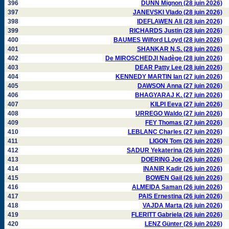
396
DUNN Mignon (28 juin 2026)
397
JANEVSKI Vlado (28 juin 2026)
398
IDEFLAWEN Ali (28 juin 2026)
399
RICHARDS Justin (28 juin 2026)
400
BAUMES Wilford LLoyd (28 juin 2026)
401
SHANKAR N.S. (28 juin 2026)
402
De MIROSCHEDJI Nadège (28 juin 2026)
403
DEAR Patty Lee (28 juin 2026)
404
KENNEDY MARTIN Ian (27 juin 2026)
405
DAWSON Anna (27 juin 2026)
406
BHAGYARAJ K. (27 juin 2026)
407
KILPI Eeva (27 juin 2026)
408
URREGO Waldo (27 juin 2026)
409
FEY Thomas (27 juin 2026)
410
LEBLANC Charles (27 juin 2026)
411
LIGON Tom (26 juin 2026)
412
SADUR Yekaterina (26 juin 2026)
413
DOERING Joe (26 juin 2026)
414
INANIR Kadir (26 juin 2026)
415
BOWEN Gail (26 juin 2026)
416
ALMEIDA Saman (26 juin 2026)
417
PAIS Ernestina (26 juin 2026)
418
VAJDA Marta (26 juin 2026)
419
FLERITT Gabriela (26 juin 2026)
420
LENZ Günter (26 juin 2026)