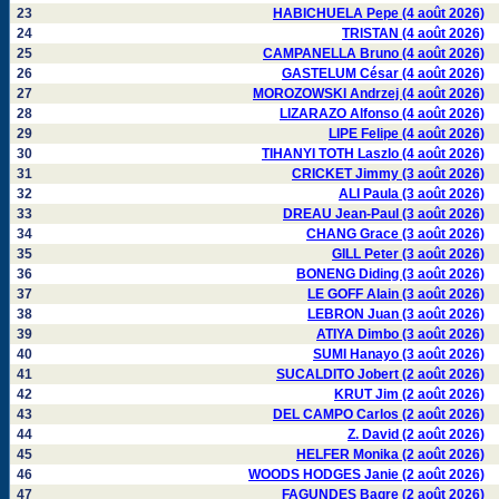
23
HABICHUELA Pepe (4 août 2026)
24
TRISTAN (4 août 2026)
25
CAMPANELLA Bruno (4 août 2026)
26
GASTELUM César (4 août 2026)
27
MOROZOWSKI Andrzej (4 août 2026)
28
LIZARAZO Alfonso (4 août 2026)
29
LIPE Felipe (4 août 2026)
30
TIHANYI TOTH Laszlo (4 août 2026)
31
CRICKET Jimmy (3 août 2026)
32
ALI Paula (3 août 2026)
33
DREAU Jean-Paul (3 août 2026)
34
CHANG Grace (3 août 2026)
35
GILL Peter (3 août 2026)
36
BONENG Diding (3 août 2026)
37
LE GOFF Alain (3 août 2026)
38
LEBRON Juan (3 août 2026)
39
ATIYA Dimbo (3 août 2026)
40
SUMI Hanayo (3 août 2026)
41
SUCALDITO Jobert (2 août 2026)
42
KRUT Jim (2 août 2026)
43
DEL CAMPO Carlos (2 août 2026)
44
Z. David (2 août 2026)
45
HELFER Monika (2 août 2026)
46
WOODS HODGES Janie (2 août 2026)
47
FAGUNDES Bagre (2 août 2026)