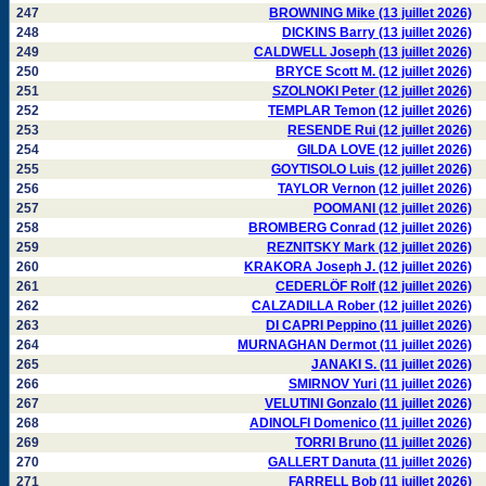
247
BROWNING Mike (13 juillet 2026)
248
DICKINS Barry (13 juillet 2026)
249
CALDWELL Joseph (13 juillet 2026)
250
BRYCE Scott M. (12 juillet 2026)
251
SZOLNOKI Peter (12 juillet 2026)
252
TEMPLAR Temon (12 juillet 2026)
253
RESENDE Rui (12 juillet 2026)
254
GILDA LOVE (12 juillet 2026)
255
GOYTISOLO Luis (12 juillet 2026)
256
TAYLOR Vernon (12 juillet 2026)
257
POOMANI (12 juillet 2026)
258
BROMBERG Conrad (12 juillet 2026)
259
REZNITSKY Mark (12 juillet 2026)
260
KRAKORA Joseph J. (12 juillet 2026)
261
CEDERLÖF Rolf (12 juillet 2026)
262
CALZADILLA Rober (12 juillet 2026)
263
DI CAPRI Peppino (11 juillet 2026)
264
MURNAGHAN Dermot (11 juillet 2026)
265
JANAKI S. (11 juillet 2026)
266
SMIRNOV Yuri (11 juillet 2026)
267
VELUTINI Gonzalo (11 juillet 2026)
268
ADINOLFI Domenico (11 juillet 2026)
269
TORRI Bruno (11 juillet 2026)
270
GALLERT Danuta (11 juillet 2026)
271
FARRELL Bob (11 juillet 2026)