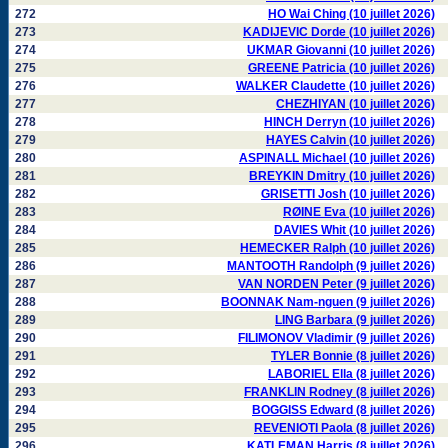
272
HO Wai Ching (10 juillet 2026)
273
KADIJEVIC Dorde (10 juillet 2026)
274
UKMAR Giovanni (10 juillet 2026)
275
GREENE Patricia (10 juillet 2026)
276
WALKER Claudette (10 juillet 2026)
277
CHEZHIYAN (10 juillet 2026)
278
HINCH Derryn (10 juillet 2026)
279
HAYES Calvin (10 juillet 2026)
280
ASPINALL Michael (10 juillet 2026)
281
BREYKIN Dmitry (10 juillet 2026)
282
GRISETTI Josh (10 juillet 2026)
283
RØINE Eva (10 juillet 2026)
284
DAVIES Whit (10 juillet 2026)
285
HEMECKER Ralph (10 juillet 2026)
286
MANTOOTH Randolph (9 juillet 2026)
287
VAN NORDEN Peter (9 juillet 2026)
288
BOONNAK Nam-nguen (9 juillet 2026)
289
LING Barbara (9 juillet 2026)
290
FILIMONOV Vladimir (9 juillet 2026)
291
TYLER Bonnie (8 juillet 2026)
292
LABORIEL Ella (8 juillet 2026)
293
FRANKLIN Rodney (8 juillet 2026)
294
BOGGISS Edward (8 juillet 2026)
295
REVENIOTI Paola (8 juillet 2026)
296
KATLEMAN Harris (8 juillet 2026)