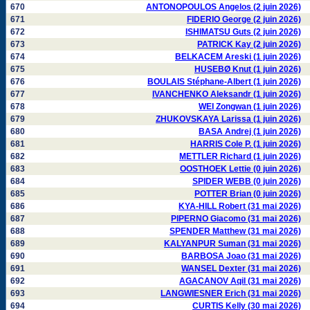
670
ANTONOPOULOS Angelos (2 juin 2026)
671
FIDERIO George (2 juin 2026)
672
ISHIMATSU Guts (2 juin 2026)
673
PATRICK Kay (2 juin 2026)
674
BELKACEM Areski (1 juin 2026)
675
HUSEBØ Knut (1 juin 2026)
676
BOULAIS Stéphane-Albert (1 juin 2026)
677
IVANCHENKO Aleksandr (1 juin 2026)
678
WEI Zongwan (1 juin 2026)
679
ZHUKOVSKAYA Larissa (1 juin 2026)
680
BASA Andrej (1 juin 2026)
681
HARRIS Cole P. (1 juin 2026)
682
METTLER Richard (1 juin 2026)
683
OOSTHOEK Lettie (0 juin 2026)
684
SPIDER WEBB (0 juin 2026)
685
POTTER Brian (0 juin 2026)
686
KYA-HILL Robert (31 mai 2026)
687
PIPERNO Giacomo (31 mai 2026)
688
SPENDER Matthew (31 mai 2026)
689
KALYANPUR Suman (31 mai 2026)
690
BARBOSA Joao (31 mai 2026)
691
WANSEL Dexter (31 mai 2026)
692
AGACANOV Aqil (31 mai 2026)
693
LANGWIESNER Erich (31 mai 2026)
694
CURTIS Kelly (30 mai 2026)