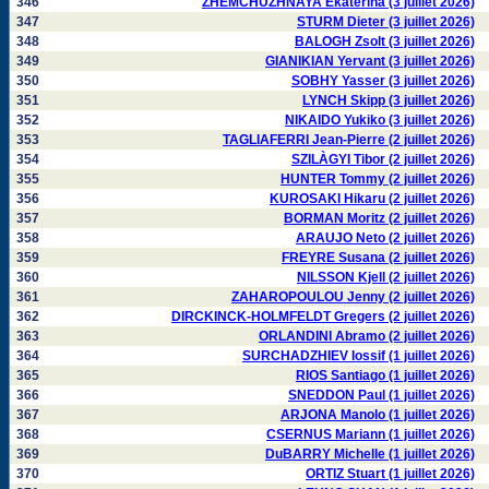
346
ZHEMCHUZHNAYA Ekaterina (3 juillet 2026)
347
STURM Dieter (3 juillet 2026)
348
BALOGH Zsolt (3 juillet 2026)
349
GIANIKIAN Yervant (3 juillet 2026)
350
SOBHY Yasser (3 juillet 2026)
351
LYNCH Skipp (3 juillet 2026)
352
NIKAIDO Yukiko (3 juillet 2026)
353
TAGLIAFERRI Jean-Pierre (2 juillet 2026)
354
SZILÀGYI Tibor (2 juillet 2026)
355
HUNTER Tommy (2 juillet 2026)
356
KUROSAKI Hikaru (2 juillet 2026)
357
BORMAN Moritz (2 juillet 2026)
358
ARAUJO Neto (2 juillet 2026)
359
FREYRE Susana (2 juillet 2026)
360
NILSSON Kjell (2 juillet 2026)
361
ZAHAROPOULOU Jenny (2 juillet 2026)
362
DIRCKINCK-HOLMFELDT Gregers (2 juillet 2026)
363
ORLANDINI Abramo (2 juillet 2026)
364
SURCHADZHIEV Iossif (1 juillet 2026)
365
RIOS Santiago (1 juillet 2026)
366
SNEDDON Paul (1 juillet 2026)
367
ARJONA Manolo (1 juillet 2026)
368
CSERNUS Mariann (1 juillet 2026)
369
DuBARRY Michelle (1 juillet 2026)
370
ORTIZ Stuart (1 juillet 2026)