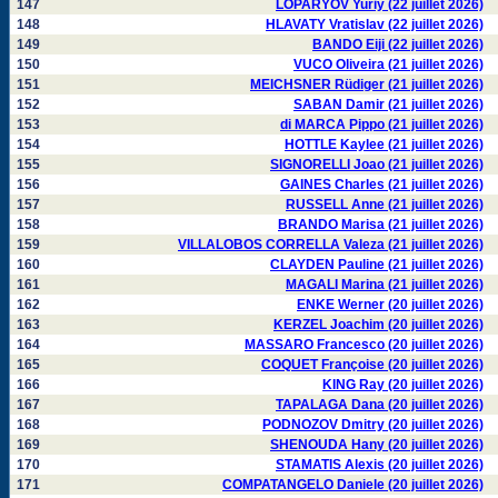
147
LOPARYOV Yuriy (22 juillet 2026)
148
HLAVATY Vratislav (22 juillet 2026)
149
BANDO Eiji (22 juillet 2026)
150
VUCO Oliveira (21 juillet 2026)
151
MEICHSNER Rüdiger (21 juillet 2026)
152
SABAN Damir (21 juillet 2026)
153
di MARCA Pippo (21 juillet 2026)
154
HOTTLE Kaylee (21 juillet 2026)
155
SIGNORELLI Joao (21 juillet 2026)
156
GAINES Charles (21 juillet 2026)
157
RUSSELL Anne (21 juillet 2026)
158
BRANDO Marisa (21 juillet 2026)
159
VILLALOBOS CORRELLA Valeza (21 juillet 2026)
160
CLAYDEN Pauline (21 juillet 2026)
161
MAGALI Marina (21 juillet 2026)
162
ENKE Werner (20 juillet 2026)
163
KERZEL Joachim (20 juillet 2026)
164
MASSARO Francesco (20 juillet 2026)
165
COQUET Françoise (20 juillet 2026)
166
KING Ray (20 juillet 2026)
167
TAPALAGA Dana (20 juillet 2026)
168
PODNOZOV Dmitry (20 juillet 2026)
169
SHENOUDA Hany (20 juillet 2026)
170
STAMATIS Alexis (20 juillet 2026)
171
COMPATANGELO Daniele (20 juillet 2026)