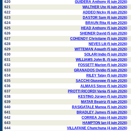
620
GUIDERA Anthony (6 juin 2026)
621
WALTHER Ute (6 juin 2026)
622
ADDEO Nicky (6 juin 2026)
623
DASTOR Sam (6 juin 2026)
624
BRAUN Rita (6 juin 2026)
625
HEAD Anthony (5 juin 2026)
626
SHEINER David (5 juin 2026)
627
COHENDY Christiane (5 juin 2026)
628
NEVES Lili (5 juin 2026)
629
WITTEMAN Agaath (5 juin 2026)
630
SOLARI Indio (5 juin 2026)
631
WILLIAMS John B. (5 juin 2026)
632
FOSSETT Marion (5 juin 2026)
633
GRANADOS Ovidio (5 juin 2026)
634
RILEY Talay (5 juin 2026)
635
SACCHI Giuseppe (5 juin 2026)
636
ALMAAS Steve (5 juin 2026)
637
PROTTI RICORDI Vania (5 juin 2026)
638
KESTING Jürgen (5 juin 2026)
639
MATAR Beatriz (5 juin 2026)
640
RASIGATALE Manoa (5 juin 2026)
641
BRADLEY James (5 juin 2026)
642
CORREA Joäo (4 juin 2026)
643
HAMPTON Ian (4 juin 2026)
644
VILLAFANE Chunchuna (4 juin 2026)