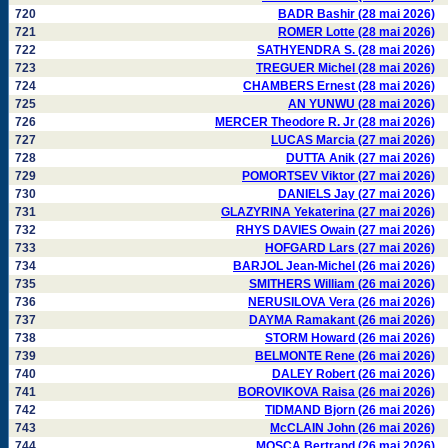
720
BADR Bashir (28 mai 2026)
721
ROMER Lotte (28 mai 2026)
722
SATHYENDRA S. (28 mai 2026)
723
TREGUER Michel (28 mai 2026)
724
CHAMBERS Ernest (28 mai 2026)
725
AN YUNWU (28 mai 2026)
726
MERCER Theodore R. Jr (28 mai 2026)
727
LUCAS Marcia (27 mai 2026)
728
DUTTA Anik (27 mai 2026)
729
POMORTSEV Viktor (27 mai 2026)
730
DANIELS Jay (27 mai 2026)
731
GLAZYRINA Yekaterina (27 mai 2026)
732
RHYS DAVIES Owain (27 mai 2026)
733
HOFGARD Lars (27 mai 2026)
734
BARJOL Jean-Michel (26 mai 2026)
735
SMITHERS William (26 mai 2026)
736
NERUSILOVA Vera (26 mai 2026)
737
DAYMA Ramakant (26 mai 2026)
738
STORM Howard (26 mai 2026)
739
BELMONTE Rene (26 mai 2026)
740
DALEY Robert (26 mai 2026)
741
BOROVIKOVA Raisa (26 mai 2026)
742
TIDMAND Bjorn (26 mai 2026)
743
McCLAIN John (26 mai 2026)
744
MOSCA Bertrand (26 mai 2026)