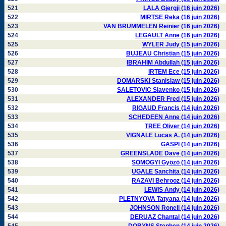
521
LALA Gjergji (16 juin 2026)
522
MIRTSE Reka (16 juin 2026)
523
VAN BRUMMELEN Reinier (16 juin 2026)
524
LEGAULT Anne (16 juin 2026)
525
WYLER Judy (15 juin 2026)
526
BUJEAU Christian (15 juin 2026)
527
IBRAHIM Abdullah (15 juin 2026)
528
IRTEM Ece (15 juin 2026)
529
DOMARSKI Stanislaw (15 juin 2026)
530
SALETOVIC Slavenko (15 juin 2026)
531
ALEXANDER Fred (15 juin 2026)
532
RIGAUD Francis (14 juin 2026)
533
SCHEDEEN Anne (14 juin 2026)
534
TREE Oliver (14 juin 2026)
535
VIGNALE Lucas A. (14 juin 2026)
536
GASPI (14 juin 2026)
537
GREENSLADE Dave (14 juin 2026)
538
SOMOGYI Gyözö (14 juin 2026)
539
UGALE Sanchita (14 juin 2026)
540
RAZAVI Behrooz (14 juin 2026)
541
LEWIS Andy (14 juin 2026)
542
PLETNYOVA Tatyana (14 juin 2026)
543
JOHNSON Ronell (14 juin 2026)
544
DERUAZ Chantal (14 juin 2026)