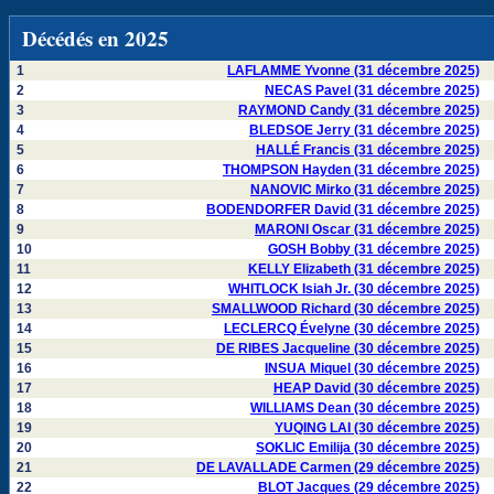
Décédés en 2025
1
LAFLAMME Yvonne (31 décembre 2025)
2
NECAS Pavel (31 décembre 2025)
3
RAYMOND Candy (31 décembre 2025)
4
BLEDSOE Jerry (31 décembre 2025)
5
HALLÉ Francis (31 décembre 2025)
6
THOMPSON Hayden (31 décembre 2025)
7
NANOVIC Mirko (31 décembre 2025)
8
BODENDORFER David (31 décembre 2025)
9
MARONI Oscar (31 décembre 2025)
10
GOSH Bobby (31 décembre 2025)
11
KELLY Elizabeth (31 décembre 2025)
12
WHITLOCK Isiah Jr. (30 décembre 2025)
13
SMALLWOOD Richard (30 décembre 2025)
14
LECLERCQ Évelyne (30 décembre 2025)
15
DE RIBES Jacqueline (30 décembre 2025)
16
INSUA Miquel (30 décembre 2025)
17
HEAP David (30 décembre 2025)
18
WILLIAMS Dean (30 décembre 2025)
19
YUQING LAI (30 décembre 2025)
20
SOKLIC Emilija (30 décembre 2025)
21
DE LAVALLADE Carmen (29 décembre 2025)
22
BLOT Jacques (29 décembre 2025)