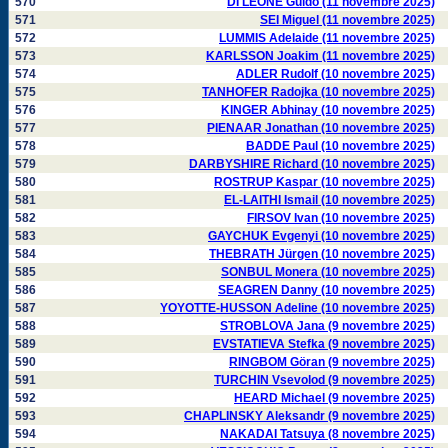
570
DI LEONE Guido (11 novembre 2025)
571
SEI Miguel (11 novembre 2025)
572
LUMMIS Adelaide (11 novembre 2025)
573
KARLSSON Joakim (11 novembre 2025)
574
ADLER Rudolf (10 novembre 2025)
575
TANHOFER Radojka (10 novembre 2025)
576
KINGER Abhinay (10 novembre 2025)
577
PIENAAR Jonathan (10 novembre 2025)
578
BADDE Paul (10 novembre 2025)
579
DARBYSHIRE Richard (10 novembre 2025)
580
ROSTRUP Kaspar (10 novembre 2025)
581
EL-LAITHI Ismail (10 novembre 2025)
582
FIRSOV Ivan (10 novembre 2025)
583
GAYCHUK Evgenyi (10 novembre 2025)
584
THEBRATH Jürgen (10 novembre 2025)
585
SONBUL Monera (10 novembre 2025)
586
SEAGREN Danny (10 novembre 2025)
587
YOYOTTE-HUSSON Adeline (10 novembre 2025)
588
STROBLOVA Jana (9 novembre 2025)
589
EVSTATIEVA Stefka (9 novembre 2025)
590
RINGBOM Göran (9 novembre 2025)
591
TURCHIN Vsevolod (9 novembre 2025)
592
HEARD Michael (9 novembre 2025)
593
CHAPLINSKY Aleksandr (9 novembre 2025)
594
NAKADAI Tatsuya (8 novembre 2025)