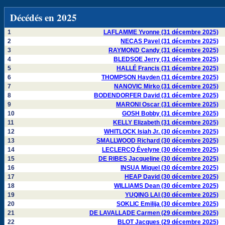
Décédés en 2025
1
LAFLAMME Yvonne (31 décembre 2025)
2
NECAS Pavel (31 décembre 2025)
3
RAYMOND Candy (31 décembre 2025)
4
BLEDSOE Jerry (31 décembre 2025)
5
HALLÉ Francis (31 décembre 2025)
6
THOMPSON Hayden (31 décembre 2025)
7
NANOVIC Mirko (31 décembre 2025)
8
BODENDORFER David (31 décembre 2025)
9
MARONI Oscar (31 décembre 2025)
10
GOSH Bobby (31 décembre 2025)
11
KELLY Elizabeth (31 décembre 2025)
12
WHITLOCK Isiah Jr. (30 décembre 2025)
13
SMALLWOOD Richard (30 décembre 2025)
14
LECLERCQ Évelyne (30 décembre 2025)
15
DE RIBES Jacqueline (30 décembre 2025)
16
INSUA Miquel (30 décembre 2025)
17
HEAP David (30 décembre 2025)
18
WILLIAMS Dean (30 décembre 2025)
19
YUQING LAI (30 décembre 2025)
20
SOKLIC Emilija (30 décembre 2025)
21
DE LAVALLADE Carmen (29 décembre 2025)
22
BLOT Jacques (29 décembre 2025)