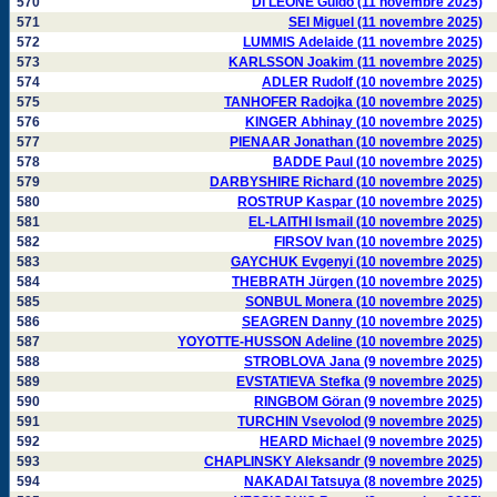
570
DI LEONE Guido (11 novembre 2025)
571
SEI Miguel (11 novembre 2025)
572
LUMMIS Adelaide (11 novembre 2025)
573
KARLSSON Joakim (11 novembre 2025)
574
ADLER Rudolf (10 novembre 2025)
575
TANHOFER Radojka (10 novembre 2025)
576
KINGER Abhinay (10 novembre 2025)
577
PIENAAR Jonathan (10 novembre 2025)
578
BADDE Paul (10 novembre 2025)
579
DARBYSHIRE Richard (10 novembre 2025)
580
ROSTRUP Kaspar (10 novembre 2025)
581
EL-LAITHI Ismail (10 novembre 2025)
582
FIRSOV Ivan (10 novembre 2025)
583
GAYCHUK Evgenyi (10 novembre 2025)
584
THEBRATH Jürgen (10 novembre 2025)
585
SONBUL Monera (10 novembre 2025)
586
SEAGREN Danny (10 novembre 2025)
587
YOYOTTE-HUSSON Adeline (10 novembre 2025)
588
STROBLOVA Jana (9 novembre 2025)
589
EVSTATIEVA Stefka (9 novembre 2025)
590
RINGBOM Göran (9 novembre 2025)
591
TURCHIN Vsevolod (9 novembre 2025)
592
HEARD Michael (9 novembre 2025)
593
CHAPLINSKY Aleksandr (9 novembre 2025)
594
NAKADAI Tatsuya (8 novembre 2025)