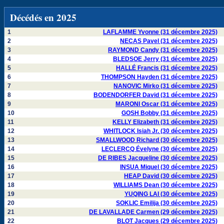
Décédés en 2025
1
LAFLAMME Yvonne (31 décembre 2025)
2
NECAS Pavel (31 décembre 2025)
3
RAYMOND Candy (31 décembre 2025)
4
BLEDSOE Jerry (31 décembre 2025)
5
HALLÉ Francis (31 décembre 2025)
6
THOMPSON Hayden (31 décembre 2025)
7
NANOVIC Mirko (31 décembre 2025)
8
BODENDORFER David (31 décembre 2025)
9
MARONI Oscar (31 décembre 2025)
10
GOSH Bobby (31 décembre 2025)
11
KELLY Elizabeth (31 décembre 2025)
12
WHITLOCK Isiah Jr. (30 décembre 2025)
13
SMALLWOOD Richard (30 décembre 2025)
14
LECLERCQ Évelyne (30 décembre 2025)
15
DE RIBES Jacqueline (30 décembre 2025)
16
INSUA Miquel (30 décembre 2025)
17
HEAP David (30 décembre 2025)
18
WILLIAMS Dean (30 décembre 2025)
19
YUQING LAI (30 décembre 2025)
20
SOKLIC Emilija (30 décembre 2025)
21
DE LAVALLADE Carmen (29 décembre 2025)
22
BLOT Jacques (29 décembre 2025)