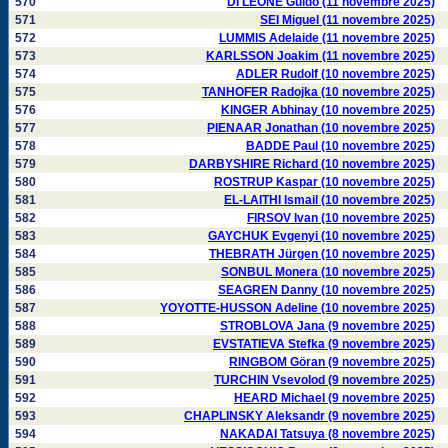
570
DI LEONE Guido (11 novembre 2025)
571
SEI Miguel (11 novembre 2025)
572
LUMMIS Adelaide (11 novembre 2025)
573
KARLSSON Joakim (11 novembre 2025)
574
ADLER Rudolf (10 novembre 2025)
575
TANHOFER Radojka (10 novembre 2025)
576
KINGER Abhinay (10 novembre 2025)
577
PIENAAR Jonathan (10 novembre 2025)
578
BADDE Paul (10 novembre 2025)
579
DARBYSHIRE Richard (10 novembre 2025)
580
ROSTRUP Kaspar (10 novembre 2025)
581
EL-LAITHI Ismail (10 novembre 2025)
582
FIRSOV Ivan (10 novembre 2025)
583
GAYCHUK Evgenyi (10 novembre 2025)
584
THEBRATH Jürgen (10 novembre 2025)
585
SONBUL Monera (10 novembre 2025)
586
SEAGREN Danny (10 novembre 2025)
587
YOYOTTE-HUSSON Adeline (10 novembre 2025)
588
STROBLOVA Jana (9 novembre 2025)
589
EVSTATIEVA Stefka (9 novembre 2025)
590
RINGBOM Göran (9 novembre 2025)
591
TURCHIN Vsevolod (9 novembre 2025)
592
HEARD Michael (9 novembre 2025)
593
CHAPLINSKY Aleksandr (9 novembre 2025)
594
NAKADAI Tatsuya (8 novembre 2025)